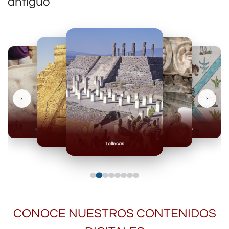
antiguo
‹
›
Olmecas
Mexicas
Mayas
Mixteca
Toltecas
CONOCE NUESTROS CONTENIDOS