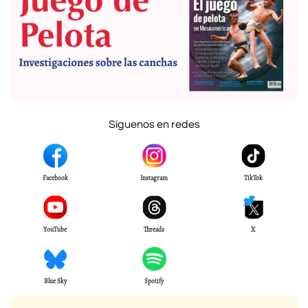
Síguenos en redes
Facebook
Instagram
TikTok
YouTube
Threads
X
Blue Sky
Spotify