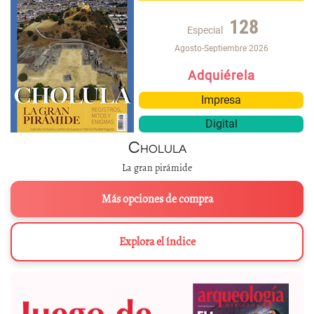
128
Especial
Agosto-Septiembre 2026
Adquiérela
Impresa
Digital
Cholula
La gran pirámide
Más opciones de compra
Explora el índice