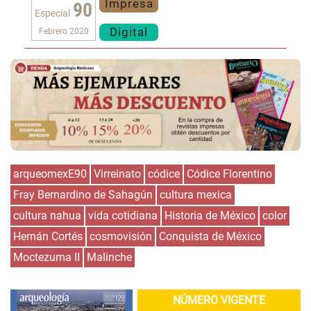
Impresa
90
Especial
Digital
Febrero 2020
arqueomexE90
Virreinato
códice
Códice Florentino
Fray Bernardino de Sahagún
cultura mexica
cultura nahua
vida cotidiana
Historia de México
color
Hernán Cortés
cosmovisión
Conquista de México
Moctezuma II
Malinche
NÚMERO VIGENTE