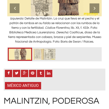
dice
Izquierda
: Detalle de Malintzin. La cruz que lleva en el pecho y el
Encu
ana.
patrón de rombos en su falda se relacionan con los rumbos de la
Flo
tierra y con la fertilidad.
Códice Florentino
, lib. XII, f. 433r. Foto:
Biblioteca Medicea Laurenziana.
Derecha
: Coatlicue, diosa de la
tierra representada con cabeza, brazos y piel de serpientes. Museo
Nacional de Antropología. Foto: Boris de Swan / Raíces.
MÉXICO ANTIGUO
MALINTZIN, PODEROSA