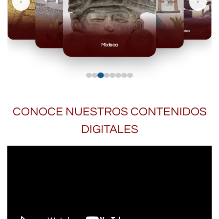
‹
›
Toltecas
Teotihuacan
Mixteca
Casas Grandes
Mexicas
CONOCE NUESTROS CONTENIDOS
DIGITALES