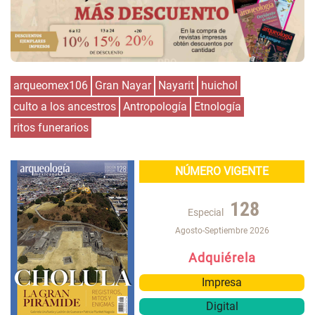
arqueomex106
Gran Nayar
Nayarit
huichol
culto a los ancestros
Antropología
Etnología
ritos funerarios
NÚMERO VIGENTE
128
Especial
Agosto-Septiembre 2026
Adquiérela
Impresa
Digital