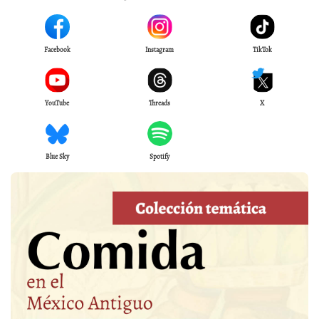
Facebook
Instagram
TikTok
YouTube
Threads
X
Blue Sky
Spotify