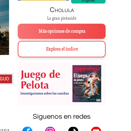
Cholula
La gran pirámide
Más opciones de compra
Explora el índice
Ex Convento de San André
IGUO
Síguenos en redes
 una