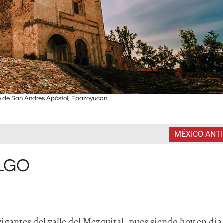
 de San Andrés Apóstol, Epazoyucan.
MÉXICO ANT
LGO
igantes del valle del Mezquital, pues siendo hoy en día