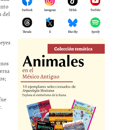
unto
Facebook
Instagram
TikTok
YouTube
s del
Threads
X
Blue Sky
Spotify
reyes
inos
persa
os;
fue
.