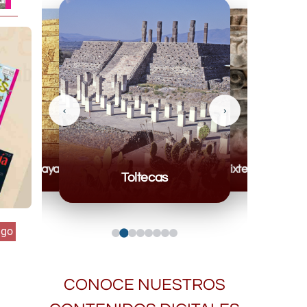
‹
›
Mayas
Mixteca
Toltecas
lgo
CONOCE NUESTROS