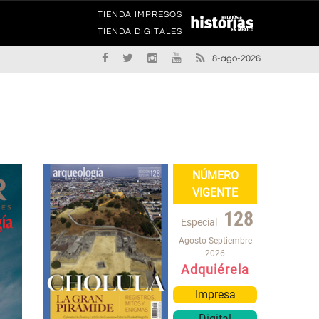
TIENDA IMPRESOS
TIENDA DIGITALES
8-ago-2026
NÚMERO
VIGENTE
128
Especial
Agosto-Septiembre
2026
Adquiérela
Impresa
Digital