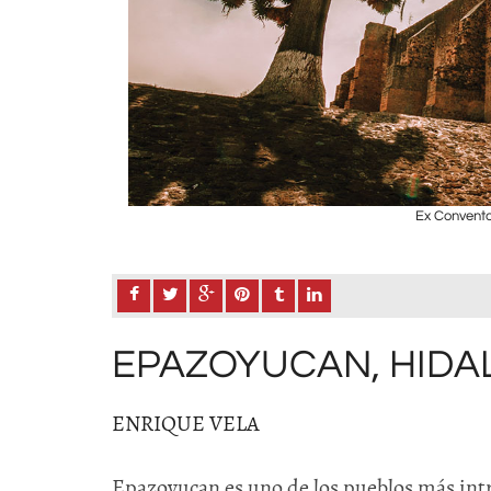
Ex Convento
EPAZOYUCAN, HIDA
ENRIQUE VELA
Epazoyucan es uno de los pueblos más intr