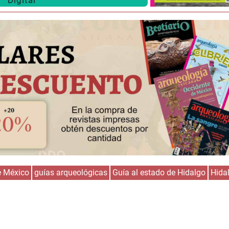
Huasteca
Olmecas
e México
guías arqueológicas
Guía al estado de Hidalgo
Hida