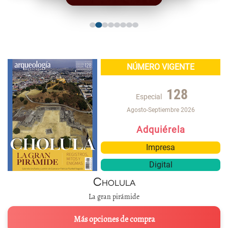
NÚMERO VIGENTE
128
Especial
Agosto-Septiembre 2026
Adquiérela
Impresa
Digital
Cholula
La gran pirámide
Más opciones de compra