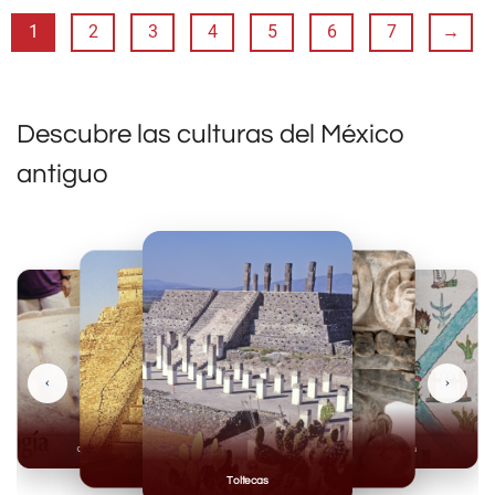
1
2
3
4
5
6
7
→
Descubre las culturas del México
antiguo
‹
›
Olmecas
Mexicas
Mayas
Mixteca
Toltecas