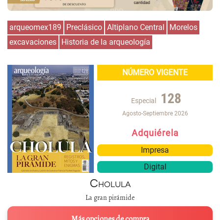
arqueomex189
Preclásico
Altiplano Central
Morelos
excavaciones
Historia de la arqueología
NÚMERO VIGENTE
128
Especial
Agosto-Septiembre 2026
Adquiérela
Impresa
Digital
Cholula
La gran pirámide
Más opciones de compra