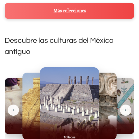
Más colecciones
Descubre las culturas del México
antiguo
‹
›
Olmecas
Mexicas
Mayas
Mixteca
Toltecas