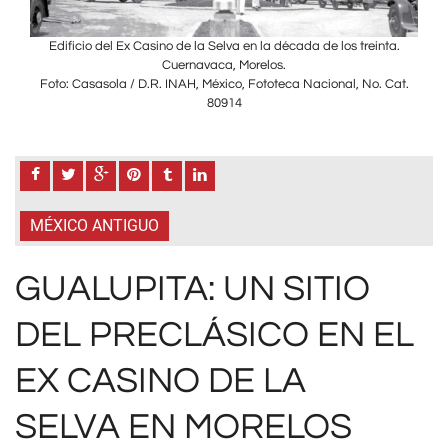
ta.
Edificio del Ex Casino de la Selva en la década de los treinta.
Ed
Cuernavaca, Morelos.
Cat.
Foto: Casasola / D.R. INAH, México, Fototeca Nacional, No. Cat.
Fot
80914
MÉXICO ANTIGUO
GUALUPITA: UN SITIO
DEL PRECLÁSICO EN EL
EX CASINO DE LA
SELVA EN MORELOS