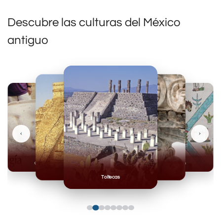
Descubre las culturas del México
antiguo
‹
›
Olmecas
Mexicas
Mayas
Mixteca
Toltecas