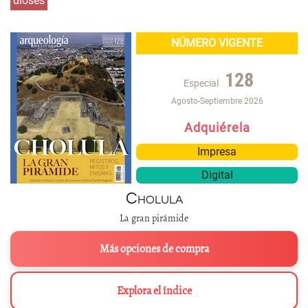
dioses
NÚMERO VIGENTE
128
Especial
Agosto-Septiembre 2026
Adquiérela
Impresa
Digital
Cholula
La gran pirámide
Más opciones de compra
Explora el índice