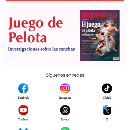
Síguenos en redes
Facebook
Instagram
TikTok
YouTube
Threads
X