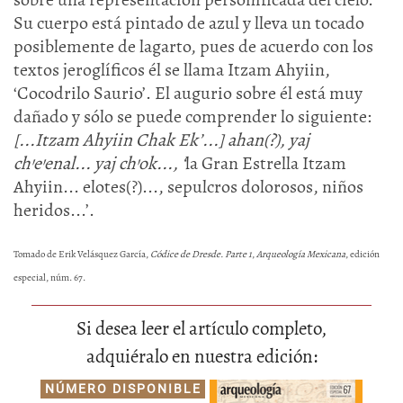
Su cuerpo está pintado de azul y lleva un tocado
posiblemente de lagarto, pues de acuerdo con los
textos jeroglíficos él se llama Itzam Ahyiin,
‘Cocodrilo Saurio’. El augurio sobre él está muy
dañado y sólo se puede comprender lo siguiente:
[...Itzam Ahyiin Chak Ek’...] ahan(?), yaj
ch’e’enal... yaj ch’ok..., ‘
la Gran Estrella Itzam
Ahyiin... elotes(?)..., sepulcros dolorosos, niños
heridos...’.
Tomado de Erik Velásquez García,
Códice de Dresde. Parte 1
,
Arqueología Mexicana
, edición
especial, núm. 67.
Si desea leer el artículo completo,
adquiéralo en nuestra edición:
NÚMERO DISPONIBLE