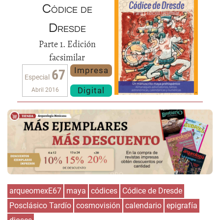
Códice de
Dresde
Parte 1. Edición
facsimilar
Impresa
67
Especial
Digital
Abril 2016
arqueomexE67
maya
códices
Códice de Dresde
Posclásico Tardío
cosmovisión
calendario
epigrafía