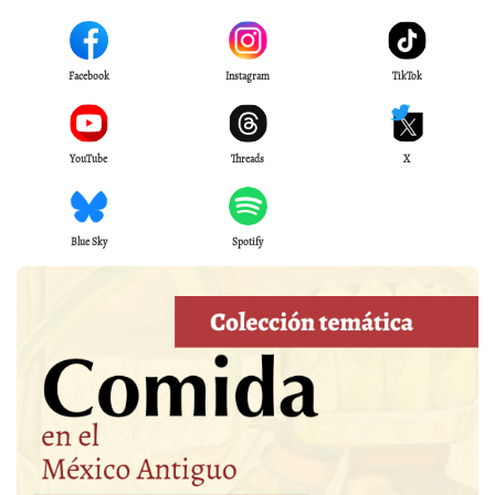
Facebook
Instagram
TikTok
YouTube
Threads
X
Blue Sky
Spotify