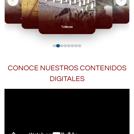
‹
›
Olmecas
Mexicas
Mayas
Mixteca
Toltecas
CONOCE NUESTROS CONTENIDOS
DIGITALES