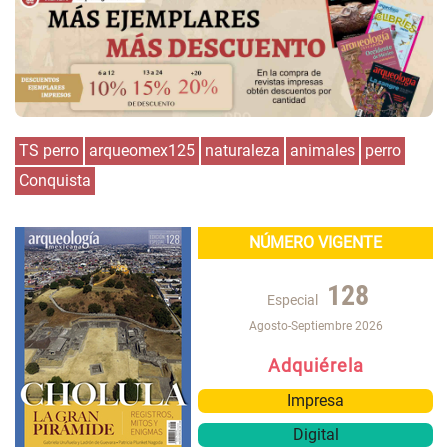
TS perro
arqueomex125
naturaleza
animales
perro
Conquista
NÚMERO VIGENTE
128
Especial
Agosto-Septiembre 2026
Adquiérela
Impresa
Digital