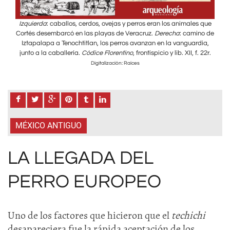
s que
Izquierda
: caballos, cerdos, ovejas y perros eran los animales que
Izq
no de
Cortés desembarcó en las playas de Veracruz.
Derecha
: camino de
Cort
dia,
Iztapalapa a Tenochtitlan, los perros avanzan en la vanguardia,
Izt
. 22r.
junto a la caballería.
Códice Florentino
, frontispicio y lib. XII, f. 22r.
junt
Digitalización: Raíces
MÉXICO ANTIGUO
LA LLEGADA DEL
PERRO EUROPEO
Uno de los factores que hicieron que el
techichi
desapareciera fue la rápida aceptación de los