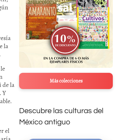
lgún
vesía
e la
.
le
n
Más colecciones
 de la
. Y
able.
Descubre las culturas del
México antiguo
r el
maría