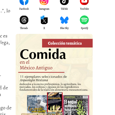
.”, lo
Facebook
Instagram
TikTok
YouTube
Threads
X
Blue Sky
Spotify
c es
Vega,
.
d de
a
igo de
tir,