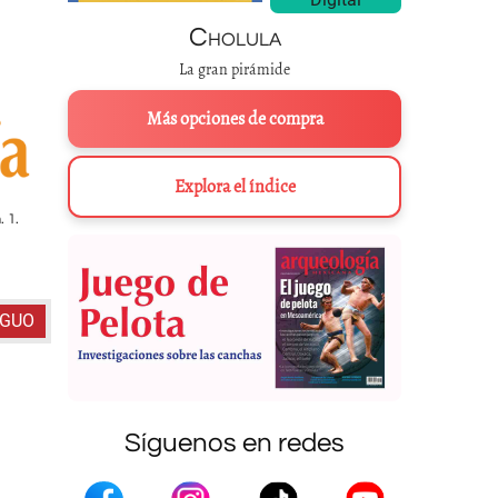
Cholula
La gran pirámide
Más opciones de compra
Explora el índice
. 1.
Recibimiento de Cortés en Tlaxcala. Fray Diego Durán,
Historia
de
las
REPROGRAFÍA: MARCO ANTON
IGUO
Síguenos en redes