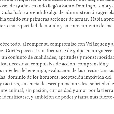
oso, de 19 años cuando llegó a Santo Domingo, tenía ya
 en Cuba había aprendido algo de administración agrícol
abía tenido sus primeras acciones de armas. Había apr
bierto su capacidad de mando y su conocimiento de los
, sobre todo, al romper su compromiso con Velázquez y a
z, Cortés parece transformarse de golpe en un guerrer
r un conjunto de cualidades, aptitudes y monstruosida
Huasteca
Olmecas
física, necesidad compulsiva de acción, comprensión y
los móviles del enemigo, evaluación de las circunstancia
ellas, dominio de los hombres, aceptación impávida del
 y tácticas, ausencia de escrúpulos murales, sobriedad e
nte animal, sin pasión, curiosidad y amor por la tierra 
 identificarse, y ambición de poder y fama más fuerte 