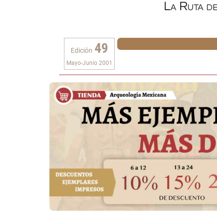
La Ruta d
49
Edición
Mayo-Junio 2001