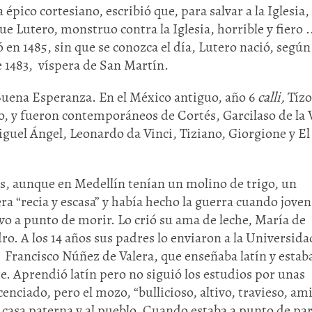
épico cortesiano, escribió que, para salvar a la Iglesia,
 Lutero, monstruo contra la Iglesia, horrible y fiero ..
 en 1485, sin que se conozca el día, Lutero nació, según
 1483, víspera de San Martín.
Buena Esperanza. En el México antiguo, año 6
calli,
Tízo
o, y fueron contemporáneos de Cortés, Garcilaso de la 
guel Ángel, Leonardo da Vinci, Tiziano, Giorgione y El
os, aunque en Medellín tenían un molino de trigo, un
ra “recia y escasa” y había hecho la guerra cuando joven
vo a punto de morir. Lo crió su ama de leche, María de
ro. A los 14 años sus padres lo enviaron a la Universida
 Francisco Núñez de Valera, que enseñaba latín y estab
 Aprendió latín pero no siguió los estudios por unas
cenciado, pero el mozo, “bullicioso, altivo, travieso, am
casa paterna y al pueblo. Cuando estaba a punto de par