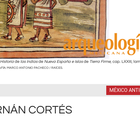
Historia
de
las Indias
de
Nueva España e Islas
de
Tierra Firme,
cap. LXXIII, lam
ÍA: MARCO ANTONIO PACHECO / RAÍCES.
MÉXICO ANT
RNÁN CORTÉS