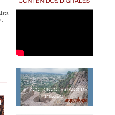
CONTENIDOS DIGITALES
nista
a,
TETZCOTZINCO, ESTADO DE
MÉXICO