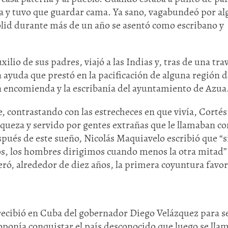
a y tuvo que guardar cama. Ya sano, vagabundeó por a
olid durante más de un año se asentó como escribano y
auxilio de sus padres, viajó a las Indias y, tras de una tra
la ayuda que prestó en la pacificación de alguna región d
en encomienda y la escribanía del ayuntamiento de Azua
 contrastando con las estrecheces en que vivía, Cortés 
iqueza y servido por gentes extrañas que le llamaban co
spués de este sueño, Nicolás Maquiavelo escribió que “si
os, los hombres dirigimos cuando menos la otra mitad”
ró, alrededor de diez años, la primera coyuntura favor
ecibió en Cuba del gobernador Diego Velázquez para se
oponía conquistar el país desconocido que luego se lla