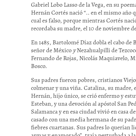
Gabriel Lobo Lasso de la Vega, en su poema 
Hernán Cortés nació “.. en el mismo año que
cual es falso, porque mientras Cortés nació
recordaba su madre, el 10 de noviembre de
En 1485, Bartolomé Díaz dobla el cabo de 
señor de México
y
Nezahualpilli de Tezcoc
Fernando de Rojas, Nicolás Maquiavelo, Mi
Bosco.
Sus padres fueron pobres, cristianos Viej
colmenar y una viña. Catalina, su madre, e
Hernán, hijo único, se crió enfermo y estu
Esteban, y una devoción al apóstol San Ped
Salamanca y en esa ciudad vivió en casa de
casado con una media hermana de su padre.
fiebres cuartanas. Sus padres lo querían li
armas y enamorado”, traía perturbada a la 