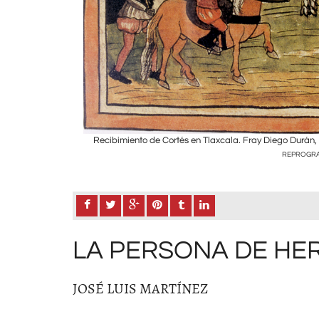
cap. LXXIII, lam. 1.
Recibimiento de Cortés en Tlaxcala. Fray Diego Durán,
REPROGRAF
LA PERSONA DE HE
JOSÉ LUIS MARTÍNEZ