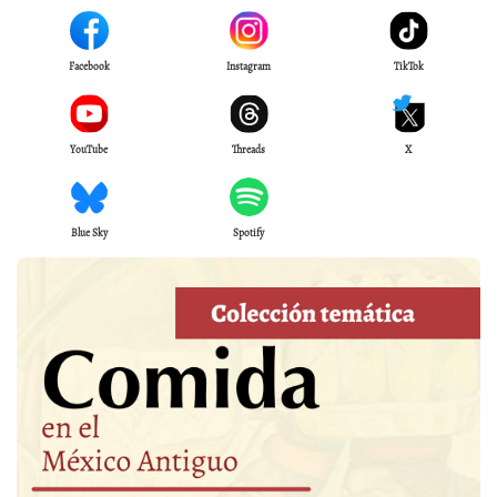
Facebook
Instagram
TikTok
YouTube
Threads
X
Blue Sky
Spotify