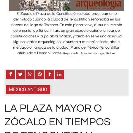
e
El Zócalo o Plaza de la Constitución estaba prácticamente
las
delimitado cuando la ciudad de Tenochtitlan señoreaba en las
de
cinto
riberas del lago de Texcoco. En este plano se ve, al sur del recinto
ribe
 de
ceremonial de Tenochtitlan, un gran espacio abierto, un par de
ce
quia.
construcciones y la palabra “Plaza”, y también se ve una acequia.
cons
a el
Algunos datos arqueológicos apuntan a que ahí se instalaba el
Alg
lan
mercado o tianguiz de la ciudad. Plano de México-Tenochtitlan
me
atribuido a Hernán Cortés.
s
Reprografía: Agustín Uzárraga / Raíces
MÉXICO ANTIGUO
LA PLAZA MAYOR O
ZÓCALO EN TIEMPOS