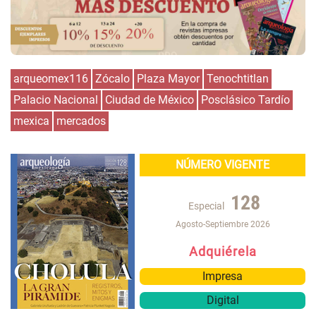
arqueomex116
Zócalo
Plaza Mayor
Tenochtitlan
Palacio Nacional
Ciudad de México
Posclásico Tardío
mexica
mercados
NÚMERO VIGENTE
128
Especial
Agosto-Septiembre 2026
Adquiérela
Impresa
Digital