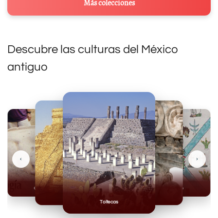
Más colecciones
Descubre las culturas del México
antiguo
‹
›
Olmecas
Mexicas
Mayas
Mixteca
Toltecas