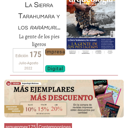
La Sierra
Tarahumara y
los
rarámuri...
La gente de los pies
ligeros
Impresa
175
Edición
Julio-Agosto
Digital
2022
arqueomex175
Contemporánea