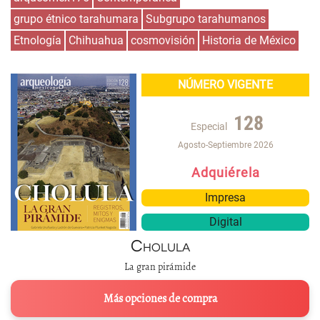
grupo étnico tarahumara
Subgrupo tarahumanos
Etnología
Chihuahua
cosmovisión
Historia de México
NÚMERO VIGENTE
128
Especial
Agosto-Septiembre 2026
Adquiérela
Impresa
Digital
Cholula
La gran pirámide
Más opciones de compra