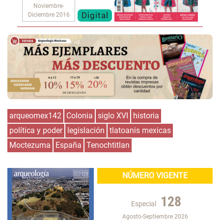
Noviembre-
Digital
Diciembre 2016
arqueomex142
Colonia
siglo XVI
historia
política y poder
legislación
tlatoanis mexicas
Moctezuma
España
Tenochtitlan
NÚMERO VIGENTE
128
Especial
Agosto-Septiembre 2026