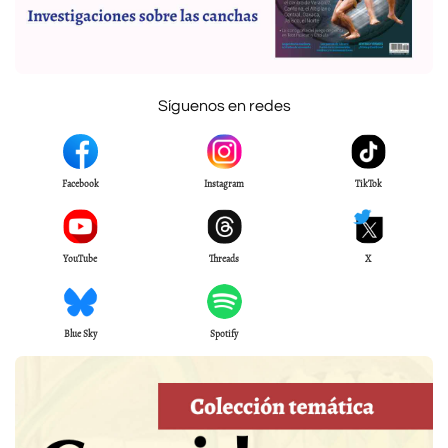
Síguenos en redes
Facebook
Instagram
TikTok
YouTube
Threads
X
Blue Sky
Spotify