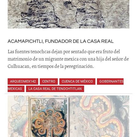
ACAMAPICHTLI, FUNDADOR DE LA CASA REAL
Las fuentes tenochcas dejan por sentado que era fruto del
matrimonio de un migrante mexica con una hija del señor de
Culhuacan, en tiempos de la peregrinación.
ARQUEOMEX142
,
CENTRO
,
CUENCA DE MÉXICO
,
GOBERNANTES
MEXICAS
,
LA CASA REAL DE TENOCHTITLAN
,
,
,
,
,
,