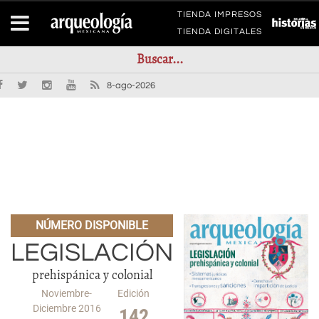
TIENDA IMPRESOS
TIENDA DIGITALES
8-ago-2026
NÚMERO DISPONIBLE
LEGISLACIÓN
prehispánica y colonial
Noviembre-
Edición
Diciembre 2016
142