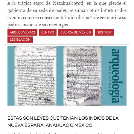
A la trágica etapa de Nezahualcóyotl, en la que pierde el
gobierno de su sede de poder, se suman otros infortunados
eventos como su consecuente huida después de ver morir a su
padre a manos de sus enemigos.
ARQUEOMEX142
,
CENTRO
,
CUENCA DE MÉXICO
,
JUSTICIA
,
LEGISLACIÓN
,
,
,
,
ÉSTAS SON LEYES QUE TENÍAN LOS INDIOS DE LA
NUEVA ESPAÑA, ANÁHUAC O MÉXICO