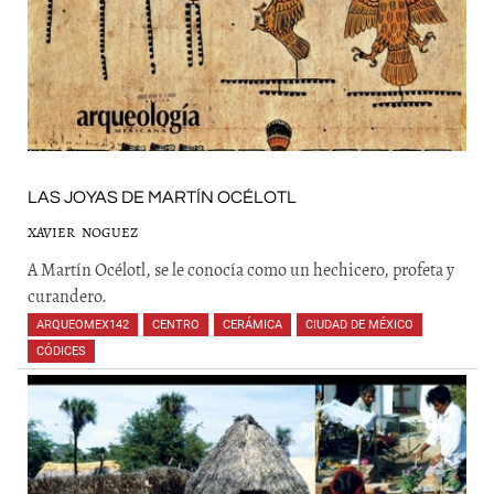
LAS JOYAS DE MARTÍN OCÉLOTL
XAVIER NOGUEZ
A Martín Océlotl, se le conocía como un hechicero, profeta y
curandero.
ARQUEOMEX142
,
CENTRO
,
CERÁMICA
,
CIUDAD DE MÉXICO
,
CÓDICES
,
,
,
,
,
,
,
,
,