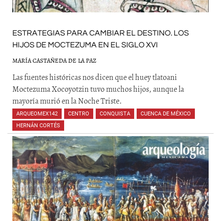
ESTRATEGIAS PARA CAMBIAR EL DESTINO. LOS
HIJOS DE MOCTEZUMA EN EL SIGLO XVI
MARÍA CASTAÑEDA DE LA PAZ
Las fuentes históricas nos dicen que el huey tlatoani
Moctezuma Xocoyotzin tuvo muchos hijos, aunque la
mayoría murió en la Noche Triste.
ARQUEOMEX142
,
CENTRO
,
CONQUISTA
,
CUENCA DE MÉXICO
,
HERNÁN CORTÉS
,
,
,
,
,