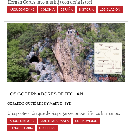
Hernán Cortés tuvo una hija con doña Isabel
ARQUEOMEX142
,
COLONIA
,
ESPAÑA
,
HISTORIA
,
LEGISLACIÓN
,
,
,
,
,
LOS GOBERNADORES DE TECHAN
GERARDO GUTIÉRREZ Y MARY E. PYE
Una protección que debía pagarse con sacrificios humanos.
ARQUEOMEX142
,
CONTEMPORÁNEA
,
COSMOVISIÓN
,
ETNOHISTORIA
,
GUERRERO
,
,
,
,
,
,