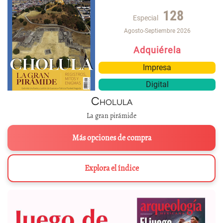
128
Especial
Agosto-Septiembre 2026
Adquiérela
Impresa
Digital
Cholula
La gran pirámide
Más opciones de compra
Explora el índice