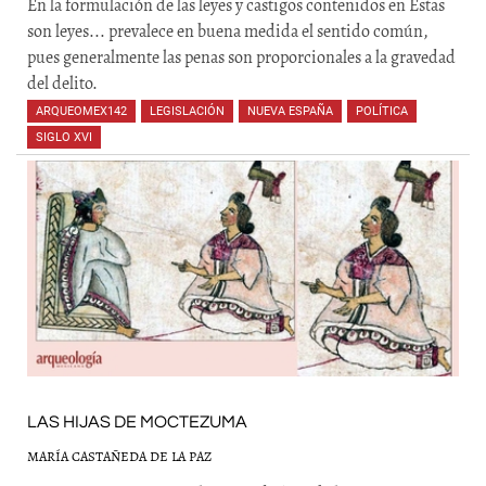
En la formulación de las leyes y castigos contenidos en Éstas
son leyes... prevalece en buena medida el sentido común,
pues generalmente las penas son proporcionales a la gravedad
del delito.
ARQUEOMEX142
,
LEGISLACIÓN
,
NUEVA ESPAÑA
,
POLÍTICA
,
SIGLO XVI
,
LAS HIJAS DE MOCTEZUMA
MARÍA CASTAÑEDA DE LA PAZ