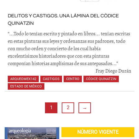
DELITOS Y CASTIGOS. UNA LÁMINA DEL CÓDICE
QUINATZIN
“...Todo lo tenían escrito y pintado en libros... tenían escritas
en estas pinturas sus leyes y ordenanzas sus padrones, todo
con mucho orden y concierto de los cual había
excelentísimos historiadores que con esta pinturas
componían historias amplísimas de sus antepasados...”
Fray Diego Durán
ARQUEOMEX142
,
CASTIGOS
,
CENTRO
,
CÓDICE QUINATZIN
,
ESTADO DE MÉXICO
,
,
,
,
,
,
,
,
,
,
1
2
→
NÚMERO VIGENTE