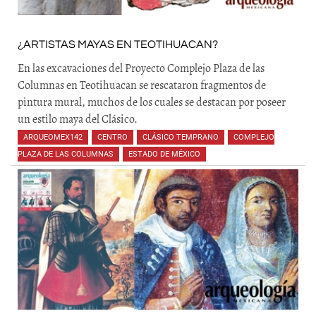
¿ARTISTAS MAYAS EN TEOTIHUACAN?
En las excavaciones del Proyecto Complejo Plaza de las
Columnas en Teotihuacan se rescataron fragmentos de
pintura mural, muchos de los cuales se destacan por poseer
un estilo maya del Clásico.
ARQUEOMEX142
,
CENTRO
,
CLÁSICO TEMPRANO
,
COMPLEJO
PLAZA DE LAS COLUMNAS
,
ESTADO DE MÉXICO
,
,
,
,
,