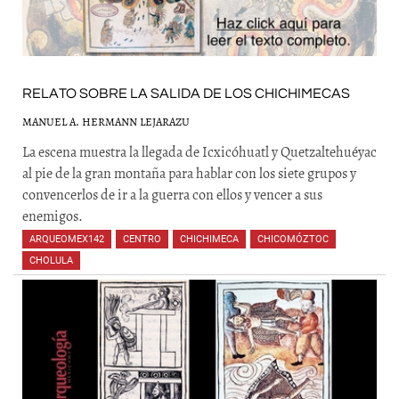
RELATO SOBRE LA SALIDA DE LOS CHICHIMECAS
MANUEL A. HERMANN LEJARAZU
La escena muestra la llegada de Icxicóhuatl y Quetzaltehuéyac
al pie de la gran montaña para hablar con los siete grupos y
convencerlos de ir a la guerra con ellos y vencer a sus
enemigos.
ARQUEOMEX142
,
CENTRO
,
CHICHIMECA
,
CHICOMÓZTOC
,
CHOLULA
,
,
,
,
,