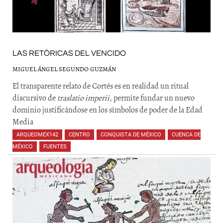
LAS RETÓRICAS DEL VENCIDO
MIGUEL ÁNGEL SEGUNDO GUZMÁN
El transparente relato de Cortés es en realidad un ritual
discursivo de
traslatio imperii
, permite fundar un nuevo
dominio justificándose en los símbolos de poder de la Edad
Media
ARQUEOMEX142
,
CENTRO
,
CONQUISTA DE MÉXICO
,
CUENCA DE
MÉXICO
,
FUENTES
,
,
,
,
,