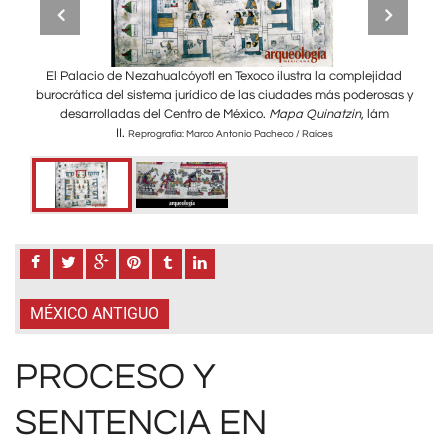
er el
El Palacio de Nezahualcóyotl en Texoco ilustra la complejidad
Entr
burocrática del sistema jurídico de las ciudades más poderosas y
Con
Foto:
desarrolladas del Centro de México.
Mapa Quinatzin
, lám
II.
Reprografía: Marco Antonio Pacheco / Raíces
MÉXICO ANTIGUO
PROCESO Y
SENTENCIA EN