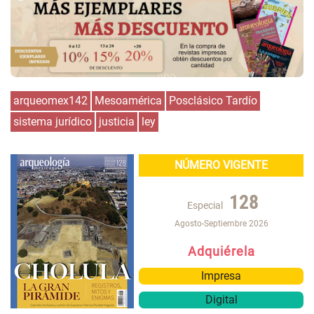
arqueomex142
Mesoamérica
Posclásico Tardío
sistema jurídico
justicia
ley
NÚMERO VIGENTE
128
Especial
Agosto-Septiembre 2026
Adquiérela
Impresa
Digital