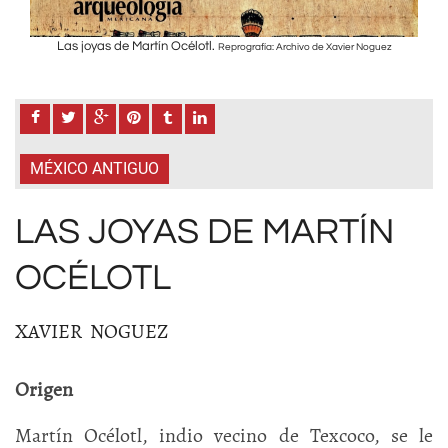
Las joyas de Martín Océlotl.
z
Reprografía: Archivo de Xavier Noguez
MÉXICO ANTIGUO
LAS JOYAS DE MARTÍN
OCÉLOTL
XAVIER NOGUEZ
Origen
Martín Océlotl, indio vecino de Texcoco, se le