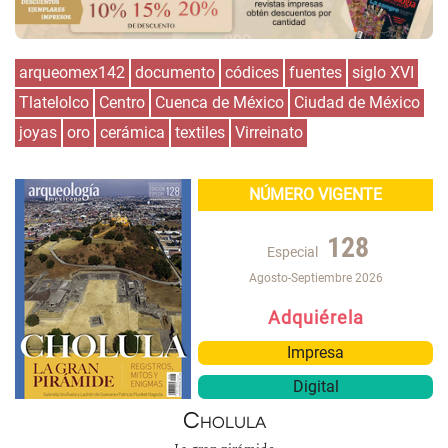
arqueomex142
documento
códices
fuentes
siglo XVI
Tlatelolco
Centro
Cuenca de México
Ciudad de México
joyas
oro
cerámica
textiles
Virreinato
NÚMERO VIGENTE
128
Especial
Agosto-Septiembre 2026
Adquiérela
Impresa
Digital
Cholula