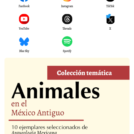
Facebook
Instagram
TikTok
YouTube
Threads
X
Blue Sky
Spotify