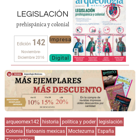
LEGISLACIÓN
prehispánica y colonial
Impresa
142
Edición
Noviembre-
Digital
Diciembre 2016
arqueomex142
historia
política y poder
legislación
Colonia
tlatoanis mexicas
Moctezuma
España