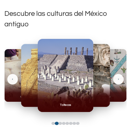
Descubre las culturas del México
antiguo
‹
›
Olmecas
Mexicas
Mayas
Mixteca
Toltecas