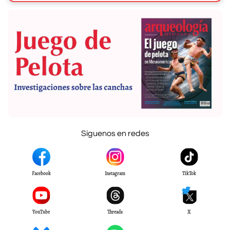
Síguenos en redes
Facebook
Instagram
TikTok
YouTube
Threads
X