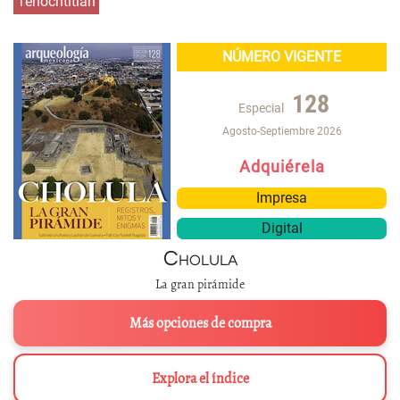
Tenochtitlan
NÚMERO VIGENTE
128
Especial
Agosto-Septiembre 2026
Adquiérela
Impresa
Digital
Cholula
La gran pirámide
Más opciones de compra
Explora el índice