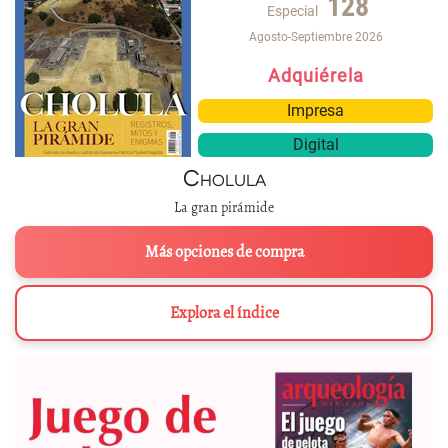
128
Especial
Agosto-Septiembre 2026
Adquiérela
Impresa
Digital
Cholula
La gran pirámide
Más opciones de compra
Explora el índice