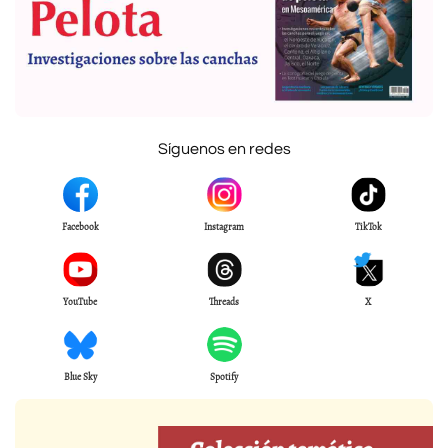
Síguenos en redes
Facebook
Instagram
TikTok
YouTube
Threads
X
Blue Sky
Spotify