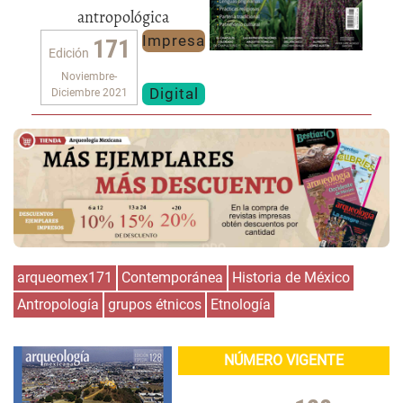
antropológica
Impresa
171
Edición
Noviembre-
Digital
Diciembre 2021
arqueomex171
Contemporánea
Historia de México
Antropología
grupos étnicos
Etnología
NÚMERO VIGENTE