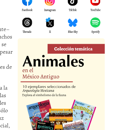
Facebook
Instagram
TikTok
YouTube
nte–
Threads
X
Blue Sky
Spotify
muchos
 se
 pesar
des de
a la
las
les
sólo
uz
cial,