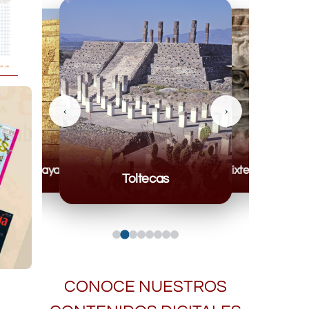
‹
›
Mayas
Mixteca
Toltecas
CONOCE NUESTROS