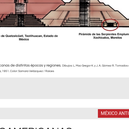
anas de distintas épocas y regiones.
Dibujos: L. Mac Gregor K. y J. A. Gómez R. Tomados
, 1951. Color: Samara Velázquez / Raíces
MÉXICO ANT