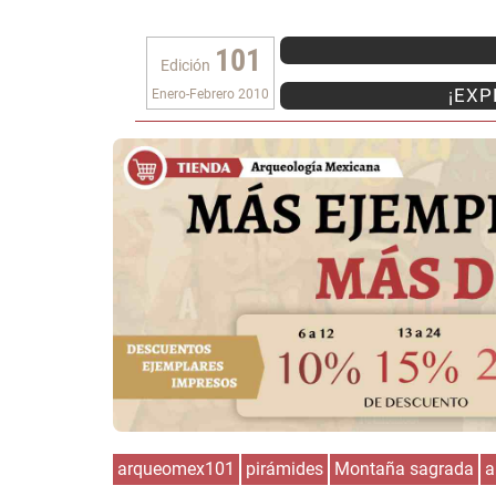
101
Edición
¡EXP
Enero-Febrero 2010
arqueomex101
pirámides
Montaña sagrada
a