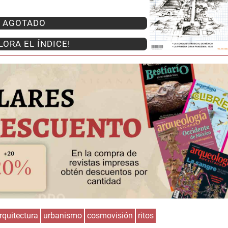
AGOTADO
LORA EL ÍNDICE!
Huasteca
Olmecas
rquitectura
urbanismo
cosmovisión
ritos