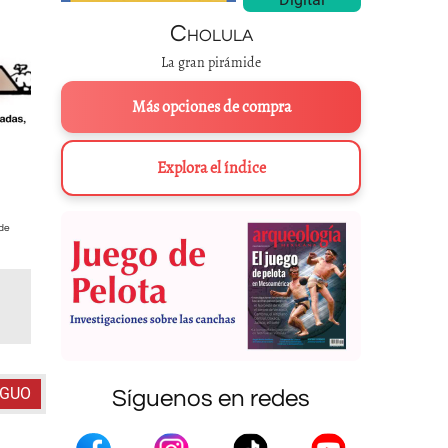
Cholula
La gran pirámide
Más opciones de compra
Explora el índice
Comparación de las plantas de varias pirámides mesoamericanas.
 de
D
Velázquez /
IGUO
Síguenos en redes