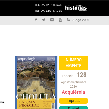
TIENDA IMPRESOS
TIENDA DIGITALES
8-ago-2026
NÚMERO
VIGENTE
128
Especial
Agosto-Septiembre
2026
Adquiérela
Impresa
Digital