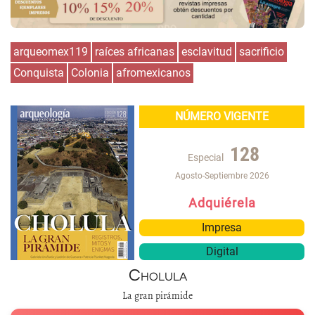
arqueomex119
raíces africanas
esclavitud
sacrificio
Conquista
Colonia
afromexicanos
NÚMERO VIGENTE
128
Especial
Agosto-Septiembre 2026
Adquiérela
Impresa
Digital
Cholula
La gran pirámide