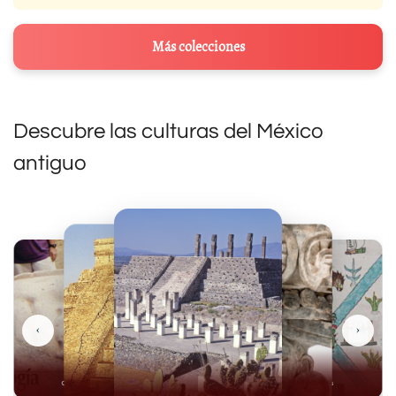
Más colecciones
Descubre las culturas del México
antiguo
‹
›
Olmecas
Casas Grandes
Mayas
Mexicas