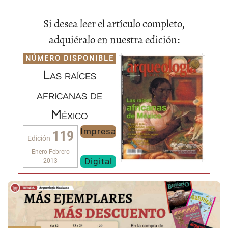
Si desea leer el artículo completo,
adquiéralo en nuestra edición:
NÚMERO DISPONIBLE
Las raíces
africanas de
México
Impresa
119
Edición
Enero-Febrero
Digital
2013