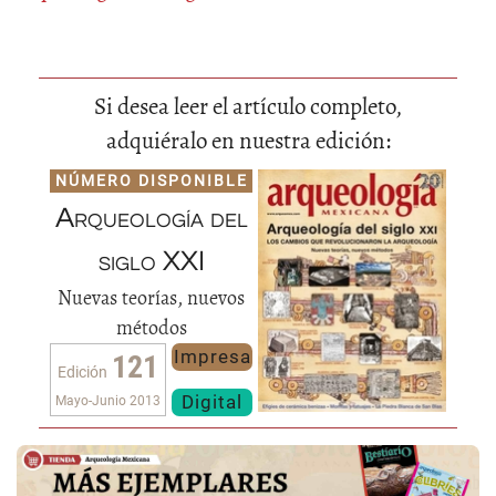
Si desea leer el artículo completo,
adquiéralo en nuestra edición:
NÚMERO DISPONIBLE
Arqueología del
siglo XXI
Nuevas teorías, nuevos
métodos
Impresa
121
Edición
Digital
Mayo-Junio 2013