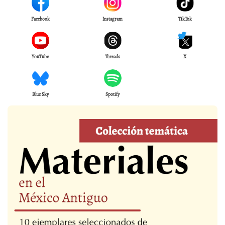
Facebook
Instagram
TikTok
YouTube
Threads
X
Blue Sky
Spotify