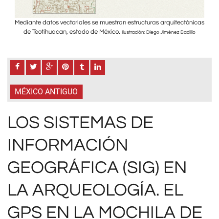
ónicas
Mediante datos vectoriales se muestran estructuras arquitectónicas
Media
de Teotihuacan, estado de México.
d
llo
Ilustración: Diego Jiménez Badillo
MÉXICO ANTIGUO
LOS SISTEMAS DE
INFORMACIÓN
GEOGRÁFICA (SIG) EN
LA ARQUEOLOGÍA. EL
GPS EN LA MOCHILA DE