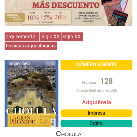
arqueomex121
Siglo XX
siglo XXI
técnicas arqueológicas
NÚMERO VIGENTE
128
Especial
Agosto-Septiembre 2026
Adquiérela
Impresa
Digital
Cholula