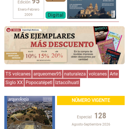
95
Edición
Enero-Febrero
Digital
2009
TS volcanes
arqueomex95
naturaleza
volcanes
Arte
Siglo XX
Popocatépetl
Iztaccíhuatl
NÚMERO VIGENTE
128
Especial
Agosto-Septiembre 2026