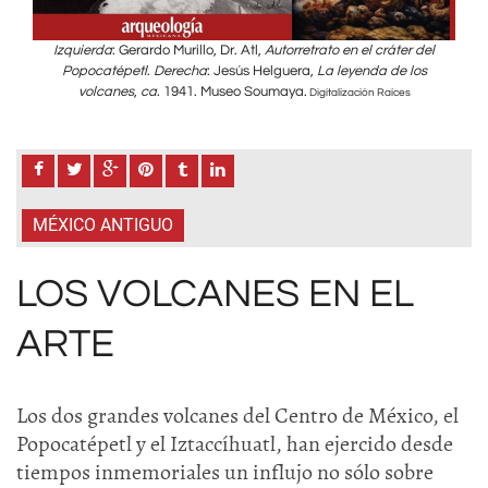
del
Izquierda
: Gerardo Murillo, Dr. Atl,
Autorretrato en el cráter del
I
s
Popocatépetl
.
Derecha
: Jesús Helguera,
La leyenda de los
volcanes
,
ca
. 1941. Museo Soumaya.
Digitalización Raíces
MÉXICO ANTIGUO
LOS VOLCANES EN EL
ARTE
Los dos grandes volcanes del Centro de México, el
Popocatépetl y el Iztaccíhuatl, han ejercido desde
tiempos inmemoriales un influjo no sólo sobre