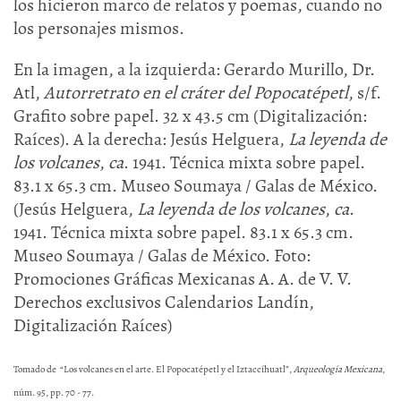
los hicieron marco de relatos y poemas, cuando no
los personajes mismos.
En la imagen, a la izquierda: Gerardo Murillo, Dr.
Atl,
Autorretrato en el cráter del Popocatépetl
, s/f.
Grafito sobre papel. 32 x 43.5 cm (Digitalización:
Raíces). A la derecha: Jesús Helguera,
La leyenda de
los volcanes
,
ca
. 1941. Técnica mixta sobre papel.
83.1 x 65.3 cm. Museo Soumaya / Galas de México.
(Jesús Helguera,
La leyenda de los volcanes
,
ca
.
1941. Técnica mixta sobre papel. 83.1 x 65.3 cm.
Museo Soumaya / Galas de México. Foto:
Promociones Gráficas Mexicanas A. A. de V. V.
Derechos exclusivos Calendarios Landín,
Digitalización Raíces)
Tomado de “Los volcanes en el arte. El Popocatépetl y el Iztaccíhuatl”,
Arqueología Mexicana
,
núm. 95, pp. 70 - 77.