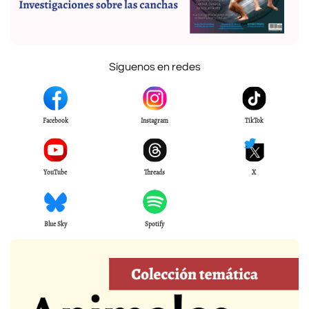
Síguenos en redes
Facebook
Instagram
TikTok
YouTube
Threads
X
Blue Sky
Spotify