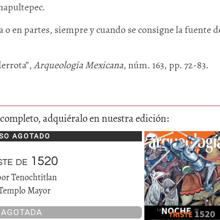
hapultepec.
 o en partes, siempre y cuando se consigne la fuente de
derrota”,
Arqueología Mexicana
, núm. 163, pp. 72-83.
lo completo, adquiéralo en nuestra edición:
SO AGOTADO
ste de 1520
por Tenochtitlan
 Templo Mayor
AGOTADA