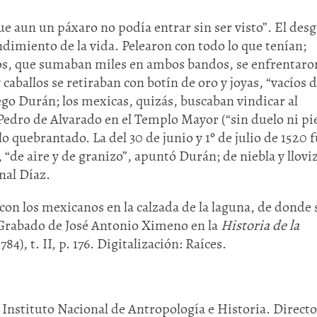
ue aun un páxaro no podía entrar sin ser visto”. El desg
ndimiento de la vida. Pelearon con todo lo que tenían;
s, que sumaban miles en ambos bandos, se enfrentaro
caballos se retiraban con botín de oro y joyas, “vacíos 
ego Durán; los mexicas, quizás, buscaban vindicar al
Pedro de Alvarado en el Templo Mayor (“sin duelo ni p
llo quebrantado. La del 30 de junio y 1º de julio de 1520 
“de aire y de granizo”, apuntó Durán; de niebla y llovi
nal Díaz.
 con los mexicanos en la calzada de la laguna, de donde 
. Grabado de José Antonio Ximeno en la
Historia de la
784), t. II, p. 176. Digitalización: Raíces.
Instituto Nacional de Antropología e Historia. Directo