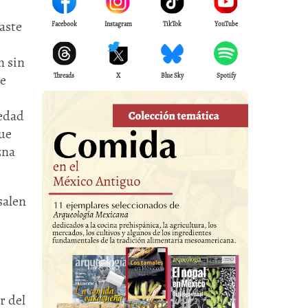
aste
Facebook
Instagram
TikTok
YouTube
n sin
de
Threads
X
Blue Sky
Spotify
iedad
fue
zna
salen
r del