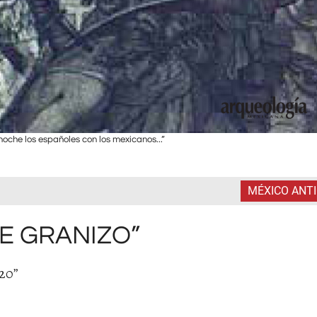
oche los españoles con los mexicanos...”
MÉXICO ANT
DE GRANIZO”
20”