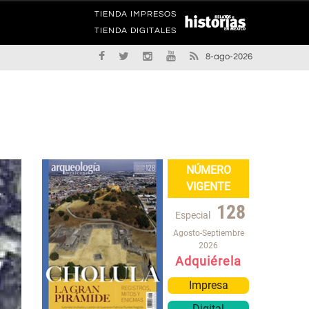
TIENDA IMPRESOS
TIENDA DIGITALES
8-ago-2026
NÚMERO
VIGENTE
128
Especial
Agosto-Septiembre
2026
Adquiérela
Impresa
Digital