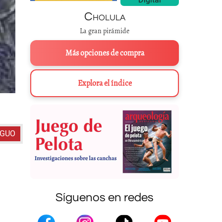
Cholula
La gran pirámide
Más opciones de compra
Explora el índice
“Peleando de noche los españo
IGUO
Síguenos en redes