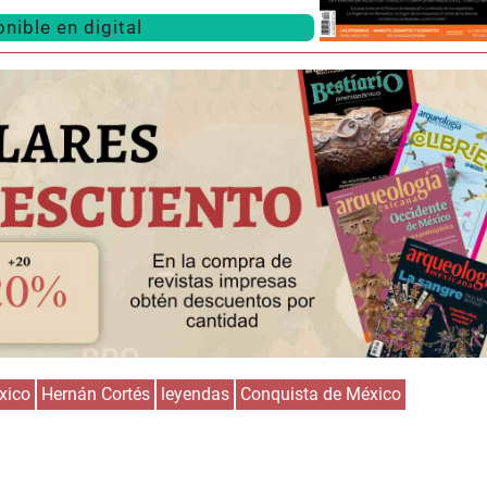
nible en digital
Huasteca
Olmecas
xico
Hernán Cortés
leyendas
Conquista de México