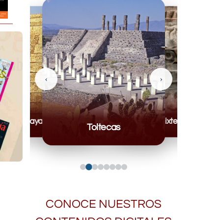
‹
›
Mayas
Mixteca
Toltecas
CONOCE NUESTROS