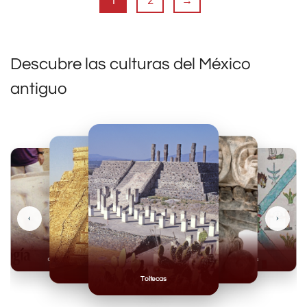
1
2
→
Descubre las culturas del México
antiguo
‹
›
Olmecas
Mexicas
Mayas
Mixteca
Toltecas