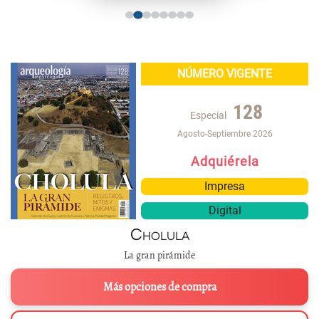
NÚMERO VIGENTE
128
Especial
Agosto-Septiembre 2026
Adquiérela
Impresa
Digital
Cholula
La gran pirámide
Más opciones de compra