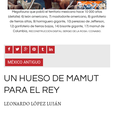
ños
Megafauna que pobló el territorio mexicano hace 10 000 años
Me
terio
(detalle): 6) león americano, 7) mastodonte americano, 8) gonfoterio
(det
rson,
de tierras altas, 9) hormiguero gigante, 10) perezoso de Jefferson,
de t
t de
12) gonfoterio de tierras bajas, 14) bisonte gigante, 17) mamut de
12)
Columbia,
C
O.
RECONSTRUCCIÓN DIGITAL: SERGIO DE LA ROSA / CONABIO.
MÉXICO ANTIGUO
UN HUESO DE MAMUT
PARA EL REY
LEONARDO LÓPEZ LUJÁN