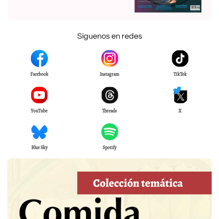
Síguenos en redes
Facebook
Instagram
TikTok
YouTube
Threads
X
Blue Sky
Spotify