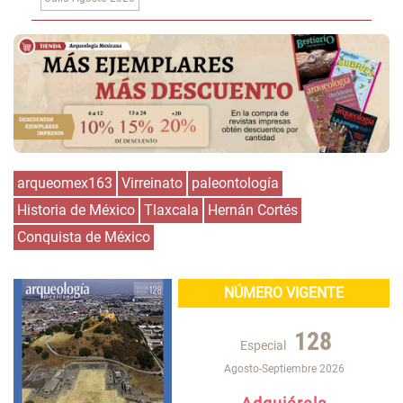
arqueomex163
Virreinato
paleontología
Historia de México
Tlaxcala
Hernán Cortés
Conquista de México
NÚMERO VIGENTE
128
Especial
Agosto-Septiembre 2026