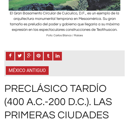
de la
El Gran Basamento Circular de Cuicuilco, D.F., es un ejemplo de la
El G
ran
arquitectura monumental temprana en Mesoamérica. Su gran
ar
áxima
tamaño es preludio del poder y gobierno que llegaría a su máxima
tama
can.
expresión en las espectaculares construcciones de Teotihuacan.
exp
Foto: Carlos Blanco / Raíces
MÉXICO ANTIGUO
PRECLÁSICO TARDÍO
(400 A.C.-200 D.C.). LAS
PRIMERAS CIUDADES