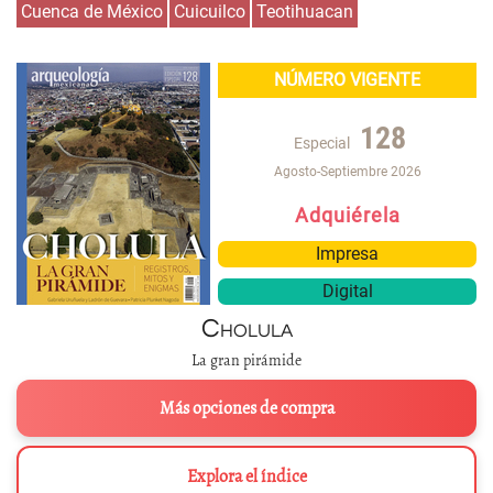
Cuenca de México
Cuicuilco
Teotihuacan
NÚMERO VIGENTE
128
Especial
Agosto-Septiembre 2026
Adquiérela
Impresa
Digital
Cholula
La gran pirámide
Más opciones de compra
Explora el índice