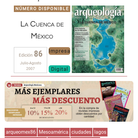
NÚMERO DISPONIBLE
La Cuenca de
México
Impresa
86
Edición
Julio-Agosto
Digital
2007
arqueomex86
Mesoamérica
ciudades
lagos