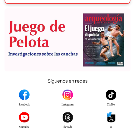
Síguenos en redes
Facebook
Instagram
TikTok
YouTube
Threads
X