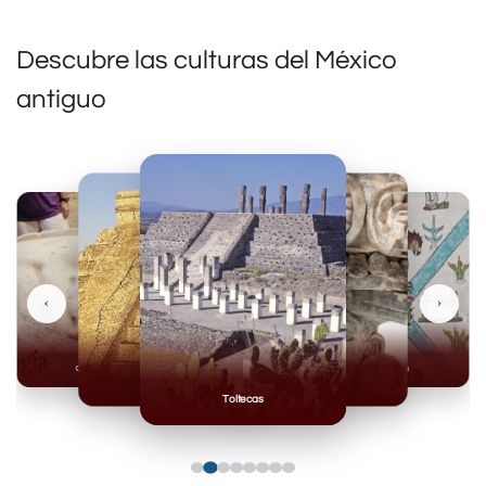
Descubre las culturas del México
antiguo
‹
›
Olmecas
Mexicas
Mayas
Mixteca
Toltecas