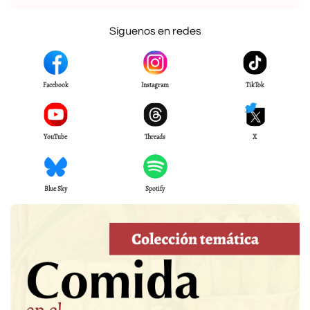
Síguenos en redes
Facebook
Instagram
TikTok
YouTube
Threads
X
Blue Sky
Spotify