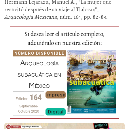
Hermann Lejarazu, Manuel A., “La mujer que
resucitó después de su viaje al Tlalocan”,
Arqueología Mexicana
, núm. 164, pp. 82-83.
Si desea leer el artículo completo,
adquiéralo en nuestra edición:
NÚMERO DISPONIBLE
Arqueología
subacuática en
México
Impresa
164
Edición
Septiembre-
Digital
Octubre 2020