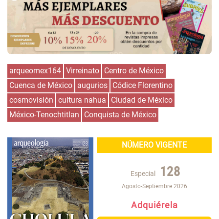
arqueomex164
Virreinato
Centro de México
Cuenca de México
augurios
Códice Florentino
cosmovisión
cultura nahua
Ciudad de México
México-Tenochtitlan
Conquista de México
NÚMERO VIGENTE
128
Especial
Agosto-Septiembre 2026
Adquiérela