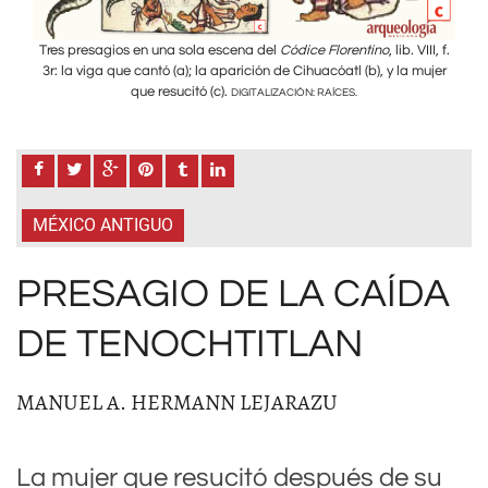
III, f.
Tres presagios en una sola escena del
Códice Florentino
, lib. VIII, f.
Tres
ujer
3r: la viga que cantó (a); la aparición de Cihuacóatl (b), y la mujer
3r:
que resucitó (c).
DIGITALIZACIÓN: RAÍCES.
MÉXICO ANTIGUO
PRESAGIO DE LA CAÍDA
DE TENOCHTITLAN
MANUEL A. HERMANN LEJARAZU
La mujer que resucitó después de su