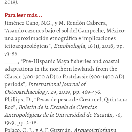
2019).
Para leer más...
Jiménez Cano, N.G., y M. Rendón Cabrera,
“Asando cazones bajo el sol del Campeche, México:
una aproximación etnográfica e implicaciones
ictioarqueológicas”,
Etnobiología
, 16 (1), 2018, pp.
73-86.
_____, “Pre‐Hispanic Maya fisheries and coastal
adaptations in the northern lowlands from the
Classic (500-900 AD) to Postclassic (900-1400 AD)
periods”,
International Journal of
Osteoarchaeology
, 29, 2019, pp. 469-476.
Phillips, D., “Pesas de pesca de Cozumel, Quintana
Roo”,
Boletín de la Escuela de Ciencias
Antropológicas de la Universidad de Yucatán
, 36,
1979, pp. 2-18.
Polaco, O. J., y A.F. Guzmán,
Arqueoictiofauna