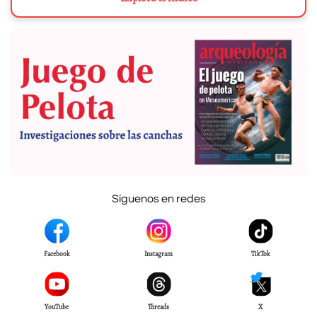
Síguenos en redes
Facebook
Instagram
TikTok
YouTube
Threads
X