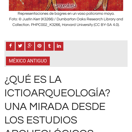
.
Representaciones de bagres en un vaso policromo maya.
y and
Foto: © Justin Kerr (K3266) / Dumbarton Oaks Research Library and
Foto
.0).
Collection. PHPC002_K3266, Harvard University (CC BY-SA 4.0).
Col
MÉXICO ANTIGUO
¿QUÉ ES LA
ICTIOARQUEOLOGÍA?
UNA MIRADA DESDE
LOS ESTUDIOS