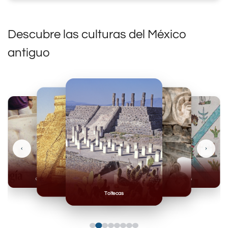
Descubre las culturas del México
antiguo
‹
›
Olmecas
Mexicas
Mayas
Mixteca
Toltecas