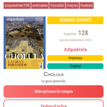
arqueomex196
animales
Yucatán
mayas
huesos
NÚMERO VIGENTE
128
Especial
Agosto-Septiembre 2026
Adquiérela
Impresa
Digital
Cholula
La gran pirámide
Más opciones de compra
Explora el índice