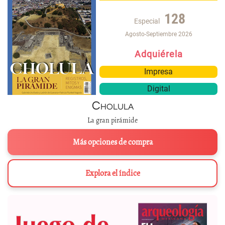
128
Especial
Agosto-Septiembre 2026
Adquiérela
Impresa
Digital
Cholula
La gran pirámide
Más opciones de compra
Explora el índice