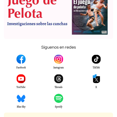
Síguenos en redes
Facebook
Instagram
TikTok
YouTube
Threads
X
Blue Sky
Spotify