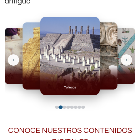
antiguo
‹
›
Olmecas
Mexicas
Mayas
Mixteca
Toltecas
CONOCE NUESTROS CONTENIDOS