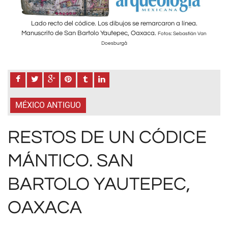
Lado recto del códice. Los dibujos se remarcaron a línea.
Manuscrito de San Bartolo Yautepec, Oaxaca.
Ma
 Van
Fotos: Sebastián Van
Doesburgå
MÉXICO ANTIGUO
RESTOS DE UN CÓDICE
MÁNTICO. SAN
BARTOLO YAUTEPEC,
OAXACA