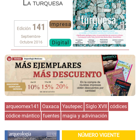
La turquesa
Impresa
141
Edición
Septiembre-
Digital
Octubre 2016
arqueomex141
Oaxaca
Yautepec
Siglo XVII
códices
códice mántico
fuentes
magia y adivinación
NÚMERO VIGENTE