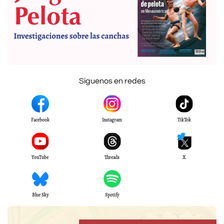
Síguenos en redes
Facebook
Instagram
TikTok
YouTube
Threads
X
Blue Sky
Spotify