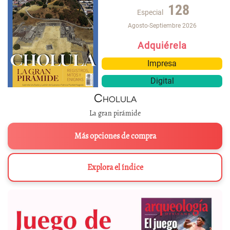
128
Especial
Agosto-Septiembre 2026
Adquiérela
Impresa
Digital
Cholula
La gran pirámide
Más opciones de compra
Explora el índice