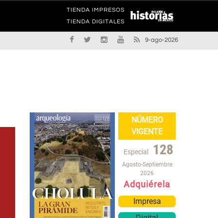
TIENDA IMPRESOS
TIENDA DIGITALES
9-ago-2026
NÚMERO
VIGENTE
128
Especial
Agosto-Septiembre
2026
Adquiérela
Impresa
Digital