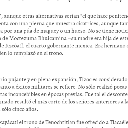
”, aunque otras alternativas serían “el que hace penitenc
enta con una pierna que muestra cicatrices, aunque ta
a por una púa de maguey o un hueso. No se tiene notic
to de Moctezuma Ilhuicamina –su madre era hija de est
de Itzcóatl, el cuarto gobernante mexica. Era hermano 
ien lo remplazó en el trono.
rio pujante y en plena expansión, Tízoc es considerado 
nto a éxitos militares se refiere. No sólo realizó pocas
as inconcebibles en épocas previas. Fue tal el descont
inado resultó el más corto de los señores anteriores a l
 sólo cinco años.
ayácatl el trono de Tenochtitlan fue ofrecido a Tlacaéle