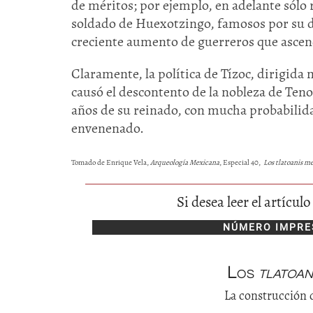
de méritos; por ejemplo, en adelante sólo
soldado de Huexotzingo, famosos por su de
creciente aumento de guerreros que ascendí
Claramente, la política de Tízoc, dirigida
causó el descontento de la nobleza de Teno
años de su reinado, con mucha probabilid
envenenado.
Tomado de Enrique Vela,
Arqueología Mexicana
, Especial 40,
Los tlatoanis m
Si desea leer el artícu
NÚMERO IMPRE
Los
tlatoan
La construcción 