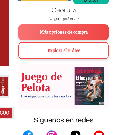
Cholula
La gran pirámide
Más opciones de compra
Explora el índice
Acontecimientos durante el breve reinado de Tízoc
(a)
. Se registra 
utilizado en la construcción, y un muro con el glifo de Tenochtitlan
(b)
, al
Digitalizació
IGUO
Síguenos en redes