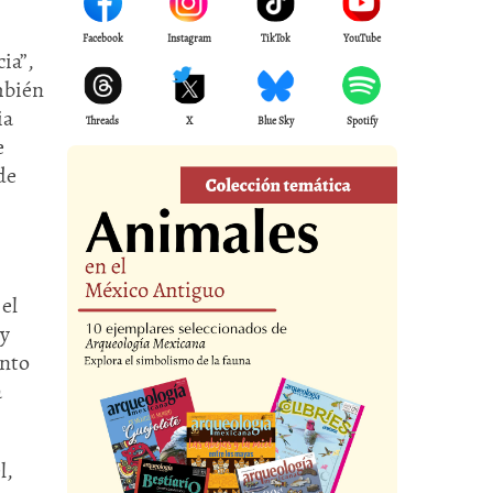
Facebook
Instagram
TikTok
YouTube
ia”,
mbién
ia
Threads
X
Blue Sky
Spotify
e
de
el
 y
ento
a
l,