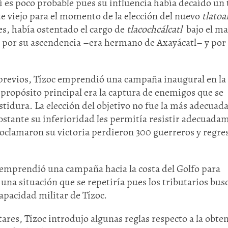
sí es poco probable pues su influencia había decaído un
te viejo para el momento de la elección del nuevo
tlatoa
es, había ostentado el cargo de
tlacochcálcatl
bajo el m
ón por su ascendencia –era hermano de Axayácatl– y por
revios, Tízoc emprendió una campaña inaugural en la
 propósito principal era la captura de enemigos que se
stidura. La elección del objetivo no fue la más adecuada
stante su inferioridad les permitía resistir adecuada
proclamaron su victoria perdieron 300 guerreros y regre
 emprendió una campaña hacia la costa del Golfo para
una situación que se repetiría pues los tributarios bu
apacidad militar de Tízoc.
tares, Tízoc introdujo algunas reglas respecto a la obte