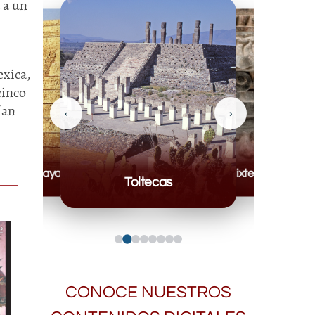
 a un
exica,
cinco
ían
‹
›
Mayas
Mixteca
Toltecas
CONOCE NUESTROS