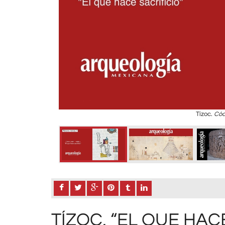
Tízoc.
Cód
TÍZOC, “EL QUE HACE