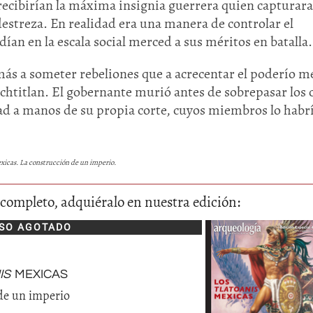
 recibirían la máxima insignia guerrera quien capturara
streza. En realidad era una manera de controlar el
an en la escala social merced a sus méritos en batalla.
 más a someter rebeliones que a acrecentar el poderío m
chtitlan. El gobernante murió antes de sobrepasar los 
ad a manos de su propia corte, cuyos miembros lo habr
Huasteca
exicas. La construcción de un imperio.
Olmecas
lo completo, adquiéralo en nuestra edición:
SO AGOTADO
is
mexicas
de un imperio