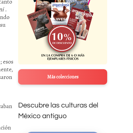
 tanto
ni
.
ando
 su
; esos
mente,
saron
Más colecciones
Descubre las culturas del
scaban
México antiguo
nción