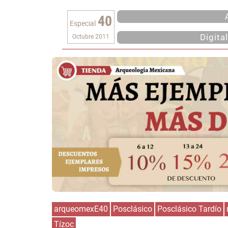
40
Especial
Digita
Octubre 2011
arqueomexE40
Posclásico
Posclásico Tardío
Tízoc