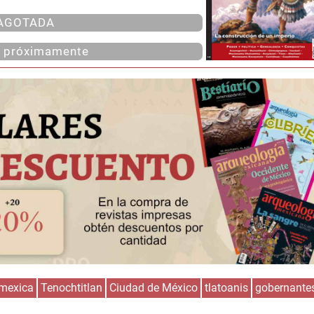
AGOTADA
l próximamente
mexica
Tenochtitlan
Ciudad de México
tlatoanis
gobernante