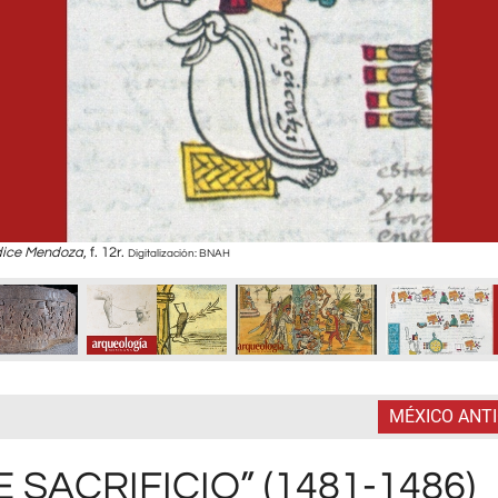
ice Mendoza
, f. 12r.
Digitalización: BNAH
MÉXICO ANT
 SACRIFICIO” (1481-1486)