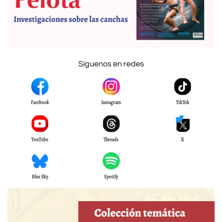
Síguenos en redes
Facebook
Instagram
TikTok
YouTube
Threads
X
Blue Sky
Spotify