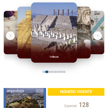
‹
›
Olmecas
Mexicas
Mayas
Mixteca
Toltecas
NÚMERO VIGENTE
128
Especial