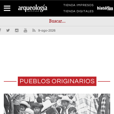
TIENDA IMPRESOS
TIENDA DIGITALES
9-ago-2026
PUEBLOS ORIGINARIOS
CH’A CHÁAC: EL RITUAL MAYA DE
RITOS DE PASO EN EL CICLO