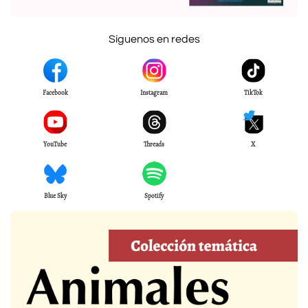
Síguenos en redes
Facebook
Instagram
TikTok
YouTube
Threads
X
Blue Sky
Spotify