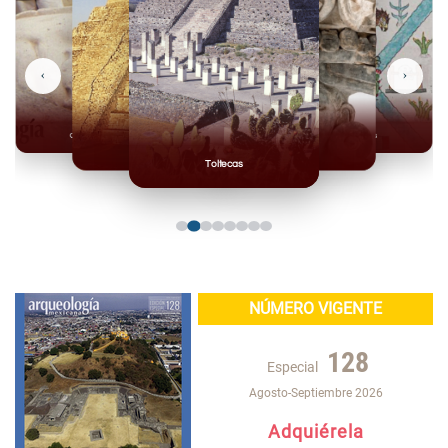
‹
›
Olmecas
Mexicas
Mayas
Mixteca
Toltecas
NÚMERO VIGENTE
128
Especial
Agosto-Septiembre 2026
Adquiérela