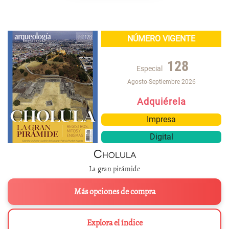
NÚMERO VIGENTE
128
Especial
Agosto-Septiembre 2026
Adquiérela
Impresa
Digital
Cholula
La gran pirámide
Más opciones de compra
Explora el índice