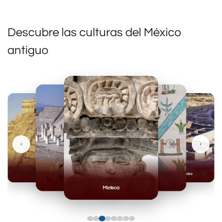
Descubre las culturas del México
antiguo
‹
›
Mayas
Casas Grandes
Toltecas
Mexicas
Mixteca