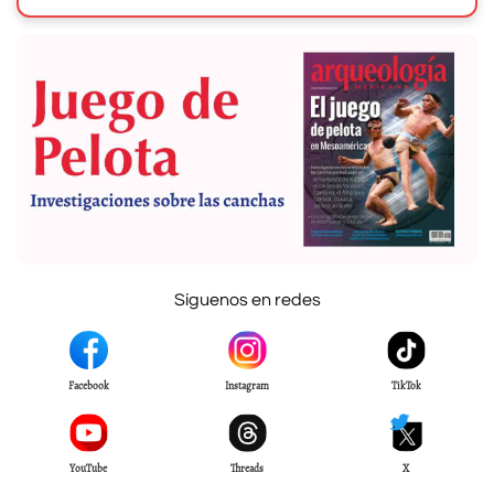
Síguenos en redes
Facebook
Instagram
TikTok
YouTube
Threads
X