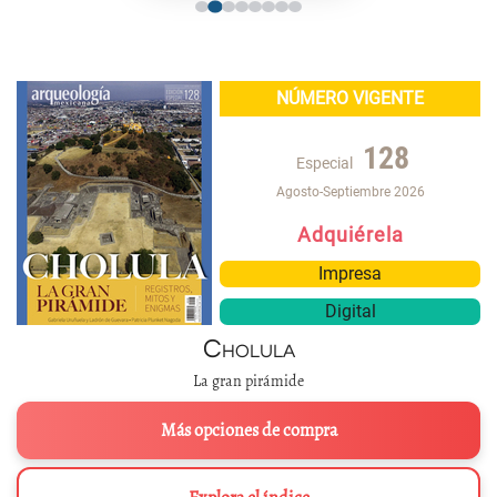
NÚMERO VIGENTE
128
Especial
Agosto-Septiembre 2026
Adquiérela
Impresa
Digital
Cholula
La gran pirámide
Más opciones de compra