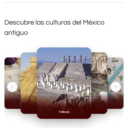
Descubre las culturas del México
antiguo
‹
›
Olmecas
Mexicas
Mayas
Mixteca
Toltecas