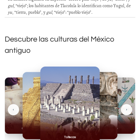
gul
, “viejo”; los habitantes de Tlacolula lo identifican como Yugul, de
yu
, “tierra, pueblo”, y
gul
, “viejo”: “pueblo viejo”.
Descubre las culturas del México
antiguo
‹
›
Olmecas
Mexicas
Mayas
Mixteca
Toltecas