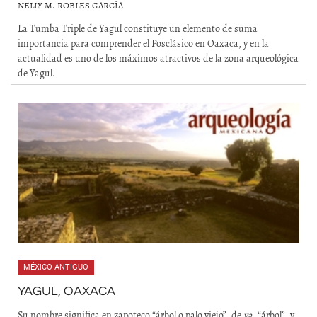
NELLY M. ROBLES GARCÍA
La Tumba Triple de Yagul constituye un elemento de suma
importancia para comprender el Posclásico en Oaxaca, y en la
actualidad es uno de los máximos atractivos de la zona arqueológica
de Yagul.
MÉXICO ANTIGUO
YAGUL, OAXACA
Su nombre significa en zapoteco “árbol o palo viejo”, de
ya
, “árbol”, y