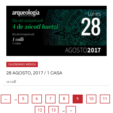
CALENDARIO MEXICA
28 AGOSTO, 2017 / 1 CASA
ce calli
←
…
5
6
7
8
9
10
11
12
13
…
→