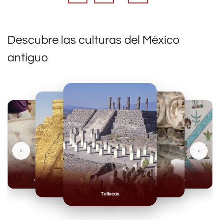
Descubre las culturas del México
antiguo
‹
›
Olmecas
Mexicas
Mayas
Mixteca
Toltecas