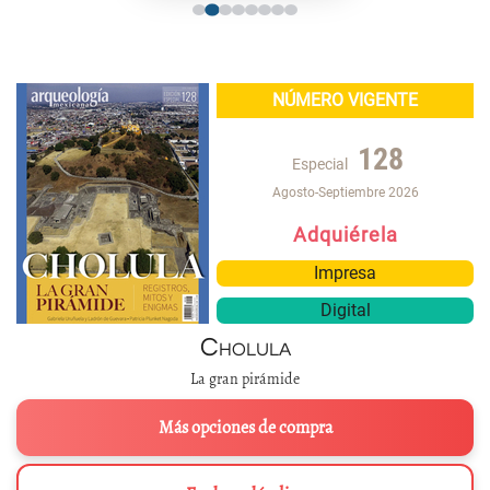
NÚMERO VIGENTE
128
Especial
Agosto-Septiembre 2026
Adquiérela
Impresa
Digital
Cholula
La gran pirámide
Más opciones de compra