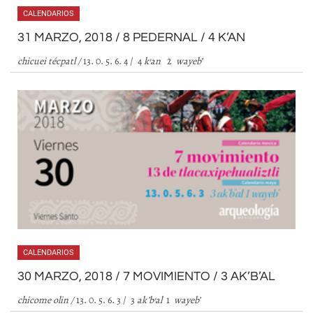
CALENDARIOS
31 MARZO, 2018 / 8 PEDERNAL / 4 K’AN
chicuei técpatl /
13. 0. 5. 6. 4 / 4
k
’
an
2
wayeb
’
CALENDARIOS
30 MARZO, 2018 / 7 MOVIMIENTO / 3 AK’B’AL
chicome olin /
13. 0. 5. 6. 3 / 3
ak
’
b
’
al
1
wayeb
’