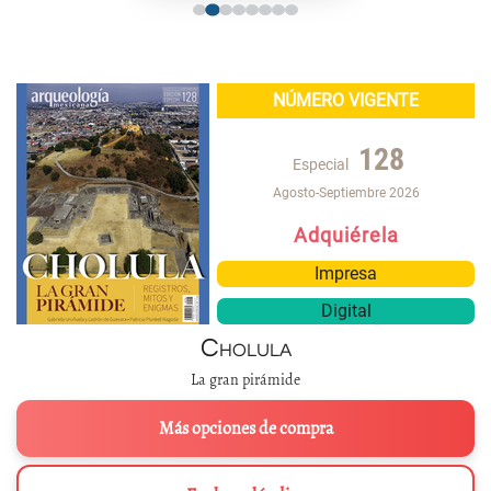
NÚMERO VIGENTE
128
Especial
Agosto-Septiembre 2026
Adquiérela
Impresa
Digital
Cholula
La gran pirámide
Más opciones de compra