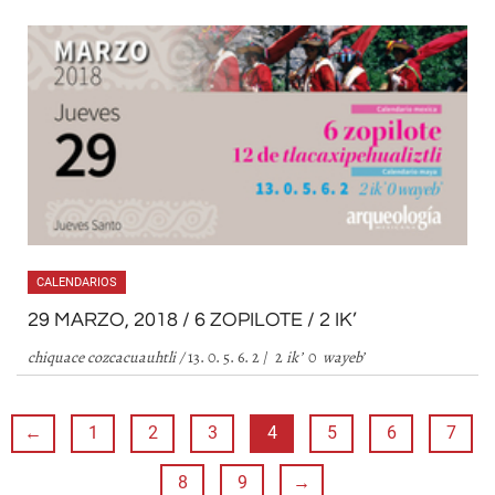
CALENDARIOS
29 MARZO, 2018 / 6 ZOPILOTE / 2 IK’
chiquace cozcacuauhtli /
13. 0. 5. 6. 2 / 2
ik
’
0
wayeb
’
←
1
2
3
4
5
6
7
8
9
→