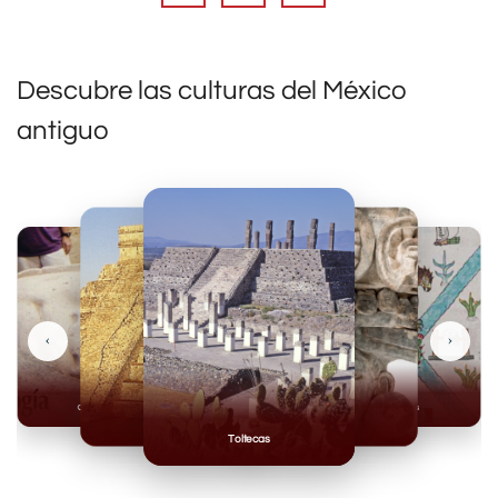
Descubre las culturas del México
antiguo
‹
›
Olmecas
Mexicas
Mayas
Mixteca
Toltecas