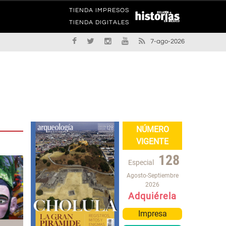
TIENDA IMPRESOS
TIENDA DIGITALES
7-ago-2026
NÚMERO
VIGENTE
128
Especial
Agosto-Septiembre
2026
Adquiérela
Impresa