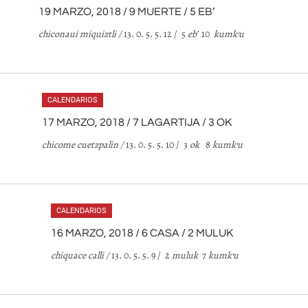
19 MARZO, 2018 / 9 MUERTE / 5 EB’
chiconaui miquiztli /
13. 0. 5. 5. 12 / 5
eb
’
10
kumk
’
u
CALENDARIOS
17 MARZO, 2018 / 7 LAGARTIJA / 3 OK
chicome cuetzpalin /
13. 0. 5. 5. 10 / 3
ok
8
kumk
’
u
CALENDARIOS
16 MARZO, 2018 / 6 CASA / 2 MULUK
chiquace calli /
13. 0. 5. 5. 9 / 2
muluk
7
kumk
’
u