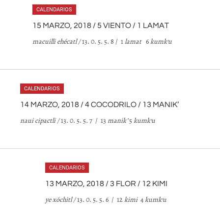
CALENDARIOS
15 MARZO, 2018 / 5 VIENTO / 1 LAMAT
macuilli ehécatl /
13. 0. 5. 5. 8 / 1
lamat
6
kumk
’
u
CALENDARIOS
14 MARZO, 2018 / 4 COCODRILO / 13 MANIK’
naui cipactli /
13. 0. 5. 5. 7 / 13
manik
’
5
kumk
’
u
CALENDARIOS
13 MARZO, 2018 / 3 FLOR / 12 KIMI
ye xóchitl /
13. 0. 5. 5. 6 / 12
kimi
4
kumk
’
u