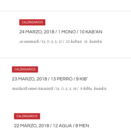
CALENDARIOS
24 MARZO, 2018 / 1 MONO / 10 KAB’AN
ce ozomatli /
13. 0. 5. 5. 17 / 10
kab
’
an
15
kumk
’
u
CALENDARIOS
23 MARZO, 2018 / 13 PERRO / 9 KIB’
matlactli omei itzcuintli /
13. 0. 5. 5. 16 / 9
kib
’
14
kumk
’
u
CALENDARIOS
22 MARZO, 2018 / 12 AGUA / 8 MEN