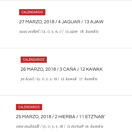
CALENDARIOS
27 MARZO, 2018 / 4 JAGUAR / 13 AJAW
naui océlotl /
13. 0. 5. 6. 0 / 13
ajaw
18
kumk
’
u
CALENDARIOS
26 MARZO, 2018 / 3 CAÑA / 12 KAWAK
ye ácatl /
13. 0. 5. 5. 19 / 12
kawak
17
kumk
’
u
CALENDARIOS
25 MARZO, 2018 / 2 HIERBA / 11 ETZ’NAB’
ome malinalli /
13. 0. 5. 5. 18 / 11
etz
’
nab
’
16
kumk
’
u