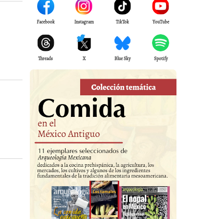
Facebook
Instagram
TikTok
YouTube
Threads
X
Blue Sky
Spotify