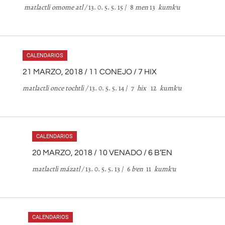
matlactli omome atl /
13. 0. 5. 5. 15 / 8
men
13
kumk
’
u
CALENDARIOS
21 MARZO, 2018 / 11 CONEJO / 7 HIX
matlactli once tochtli /
13. 0. 5. 5. 14 / 7
hix
12
kumk
’
u
CALENDARIOS
20 MARZO, 2018 / 10 VENADO / 6 B’EN
matlactli mázatl /
13. 0. 5. 5. 13 / 6
b
’
en
11
kumk
’
u
CALENDARIOS