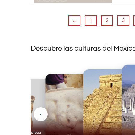
←
1
2
3
Descubre las culturas del Méxic
‹
Huasteca