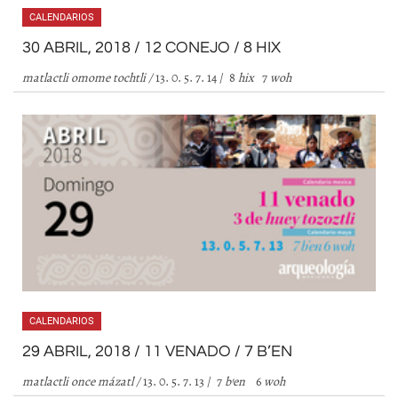
CALENDARIOS
30 ABRIL, 2018 / 12 CONEJO / 8 HIX
matlactli omome tochtli
/
13. 0. 5. 7. 14 / 8
hix
7
woh
CALENDARIOS
29 ABRIL, 2018 / 11 VENADO / 7 B’EN
matlactli once mázatl
/
13. 0. 5. 7. 13 / 7
b
’
en
6
woh