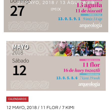
26 MAYO, 2018 / 12 JAGUAR / 8
27 MAYO, 2018 / 13 ÁGUILA / 9
24 MAYO, 2018 / 10 HIERBA / 6
25 MAYO, 2018 / 11 CAÑA / 7
23 MAYO, 2018 / 9 MONO / 5
22 MAYO, 2018 / 8 PERRO / 4 KIB’
ETZ’NAB’
KAB’AN
KAWAK
AJAW
IMIX
CALENDARIOS
12 MAYO, 2018 / 11 FLOR / 7 KIMI