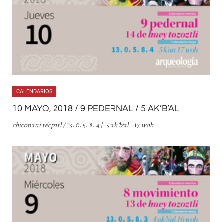
CALENDARIOS
10 MAYO, 2018 / 9 PEDERNAL / 5 AK’B’AL
chiconaui técpatl
/
13. 0. 5. 8. 4 / 5
ak
’
b
’
al
17
woh