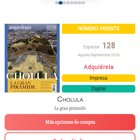
NÚMERO VIGENTE
128
Especial
Agosto-Septiembre 2026
Adquiérela
Impresa
Digital
Cholula
La gran pirámide
Más opciones de compra