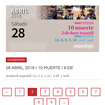
CALENDARIOS
28 ABRIL, 2018 / 10 MUERTE / 6 EB’
matlactli miquiztli
/
13. 0. 5. 7. 12 / 6
eb
’
5
woh
←
1
2
3
4
5
6
7
8
9
→