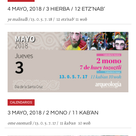
4 MAYO, 2018 / 3 HIERBA / 12 ETZ’NAB’
ye malinalli
/
13. 0. 5. 7. 18 / 12
etz
’
nab
’
11
woh
CALENDARIOS
3 MAYO, 2018 / 2 MONO / 11 KAB’AN
ome ozomatli
/
13. 0. 5. 7. 17 / 11
kab
’
an
10
woh