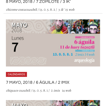
8 MAYO, 2018 / 7 ZOPILOTE / 3 IK’
chicome cozcacuauhtli
/
13. 0. 5. 8. 2 / 3
ik
’
15
woh
CALENDARIOS
7 MAYO, 2018 / 6 ÁGUILA / 2 IMIX
chiquace cuauhtli
/
13. 0. 5. 8. 1 / 2
imix
14
woh