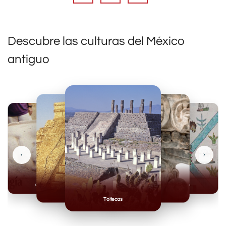
Descubre las culturas del México
antiguo
‹
›
Olmecas
Mexicas
Mayas
Mixteca
Toltecas