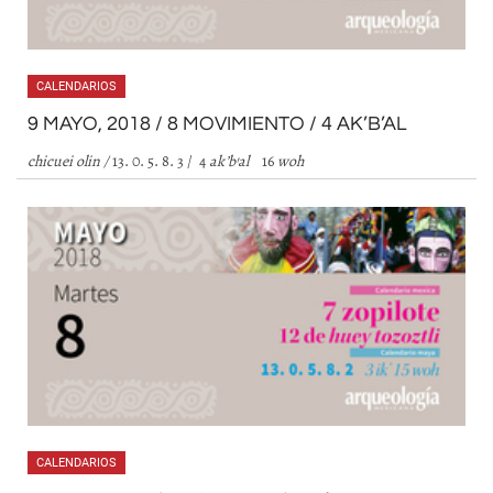
CALENDARIOS
9 MAYO, 2018 / 8 MOVIMIENTO / 4 AK’B’AL
chicuei olin
/
13. 0. 5. 8. 3 / 4
ak
’
b
’
al
16
woh
CALENDARIOS