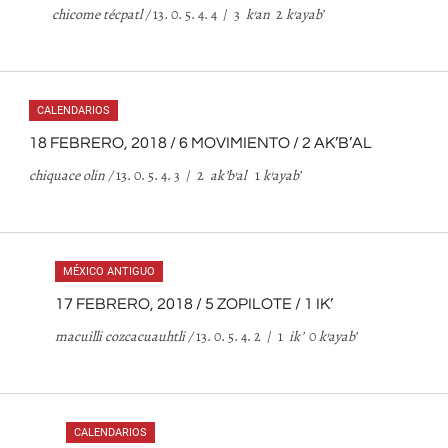
chicome técpatl /
13. 0. 5. 4. 4 / 3
k
’
an
2
k
’
ayab
’
CALENDARIOS
18 FEBRERO, 2018 / 6 MOVIMIENTO / 2 AK’B’AL
chiquace olin /
13. 0. 5. 4. 3 / 2
ak
’
b
’
al
1
k
’
ayab
’
MÉXICO ANTIGUO
17 FEBRERO, 2018 / 5 ZOPILOTE / 1 IK’
macuilli cozcacuauhtli /
13. 0. 5. 4. 2 / 1
ik
’
0
k
’
ayab
’
CALENDARIOS