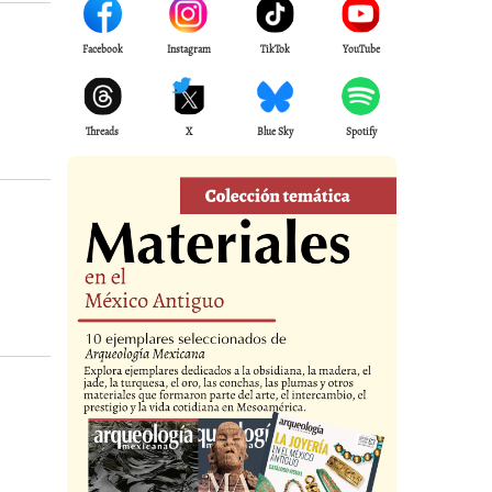
Facebook
Instagram
TikTok
YouTube
Threads
X
Blue Sky
Spotify