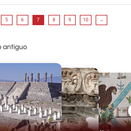
5
6
7
8
9
10
→
o antiguo