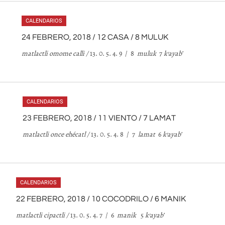
CALENDARIOS
24 FEBRERO, 2018 / 12 CASA / 8 MULUK
matlactli omome calli /
13. 0. 5. 4. 9 / 8
muluk
7
k
’
ayab
’
CALENDARIOS
23 FEBRERO, 2018 / 11 VIENTO / 7 LAMAT
matlactli once ehécatl /
13. 0. 5. 4. 8 / 7
lamat
6
k
’
ayab
’
CALENDARIOS
22 FEBRERO, 2018 / 10 COCODRILO / 6 MANIK
matlactli cipactli /
13. 0. 5. 4. 7 / 6
manik
5
k
’
ayab
’