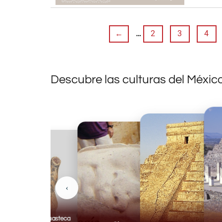
←
…
2
3
4
Descubre las culturas del Méxic
‹
Huasteca