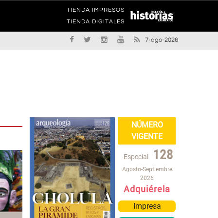
TIENDA IMPRESOS
TIENDA DIGITALES
7-ago-2026
NÚMERO
VIGENTE
128
Especial
Agosto-Septiembre
2026
Adquiérela
Impresa