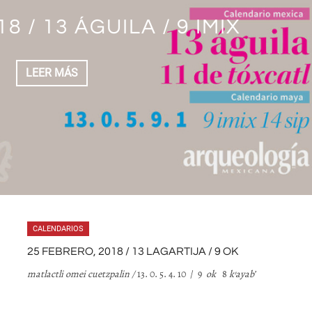
/ 10 HIERBA / 6 ETZ’NAB’
8 / 12 JAGUAR / 8 AJAW
8 / 11 CAÑA / 7 KAWAK
8 / 9 MONO / 5 KAB’AN
8 / 13 ÁGUILA / 9 IMIX
18 / 8 PERRO / 4 KIB’
LEER MÁS
LEER MÁS
LEER MÁS
LEER MÁS
LEER MÁS
LEER MÁS
CALENDARIOS
25 FEBRERO, 2018 / 13 LAGARTIJA / 9 OK
matlactli omei cuetzpalin /
13. 0. 5. 4. 10 / 9
ok
8
k
’
ayab
’