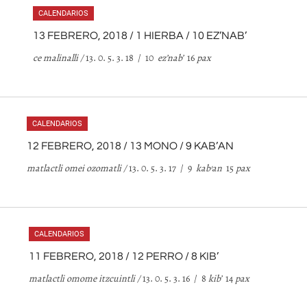
CALENDARIOS
13 FEBRERO, 2018 / 1 HIERBA / 10 EZ’NAB’
ce malinalli /
13. 0. 5. 3. 18 / 10
ez
’
nab
’
16
pax
CALENDARIOS
12 FEBRERO, 2018 / 13 MONO / 9 KAB’AN
matlactli omei ozomatli /
13. 0. 5. 3. 17 / 9
kab
’
an
15
pax
CALENDARIOS
11 FEBRERO, 2018 / 12 PERRO / 8 KIB’
matlactli omome itzcuintli /
13. 0. 5. 3. 16 / 8
kib
’
14
pax