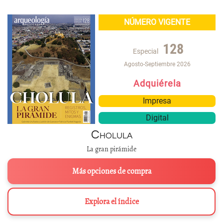
NÚMERO VIGENTE
128
Especial
Agosto-Septiembre 2026
Adquiérela
Impresa
Digital
Cholula
La gran pirámide
Más opciones de compra
Explora el índice