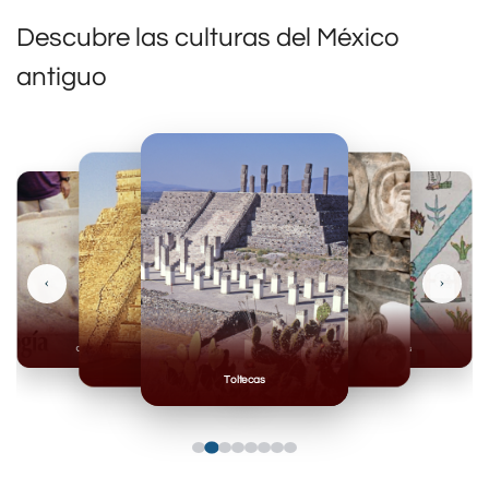
Descubre las culturas del México
antiguo
‹
›
Olmecas
Mexicas
Mayas
Mixteca
Toltecas