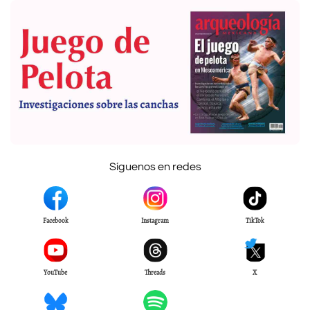
Síguenos en redes
Facebook
Instagram
TikTok
YouTube
Threads
X