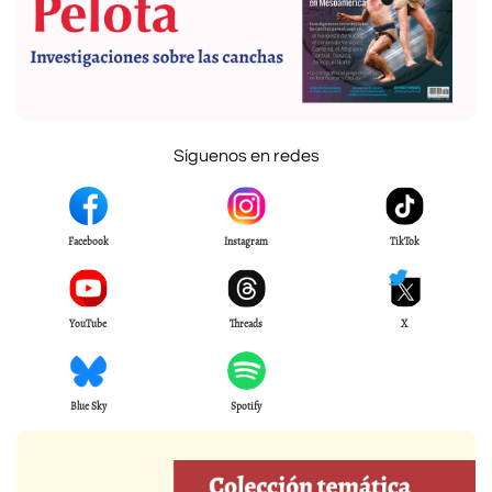
Síguenos en redes
Facebook
Instagram
TikTok
YouTube
Threads
X
Blue Sky
Spotify