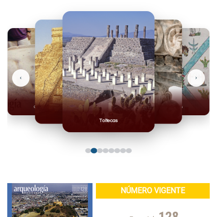
‹
›
Olmecas
Mexicas
Mayas
Mixteca
Toltecas
NÚMERO VIGENTE
128