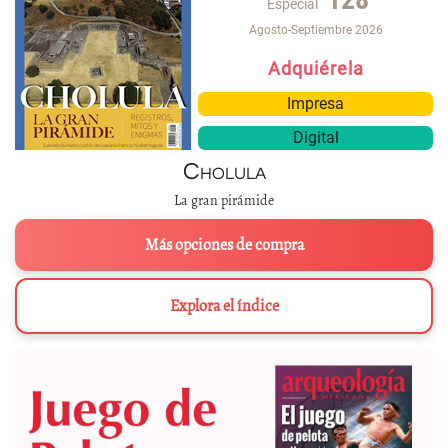
Especial
Agosto-Septiembre 2026
Adquiérela
Impresa
Digital
Cholula
La gran pirámide
Más opciones de compra
Explora el índice