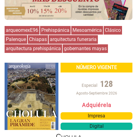
arqueomexE96
Prehispánica
Mesoamérica
Clásico
Palenque
Chiapas
arquitectura funeraria
arquitectura prehispánica
gobernantes mayas
NÚMERO VIGENTE
128
Especial
Agosto-Septiembre 2026
Adquiérela
Impresa
Digital
Cholula