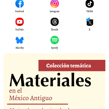
Facebook
Instagram
TikTok
YouTube
Threads
X
Blue Sky
Spotify