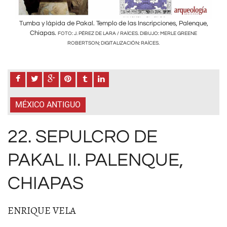
que,
Tumba y lápida de Pakal. Templo de las Inscripciones, Palenque,
Tum
Chiapas.
E
FOTO: J. PÉREZ DE LARA / RAÍCES. DIBUJO: MERLE GREENE
ROBERTSON; DIGITALIZACIÓN: RAÍCES.
MÉXICO ANTIGUO
22. SEPULCRO DE
PAKAL II. PALENQUE,
CHIAPAS
ENRIQUE VELA