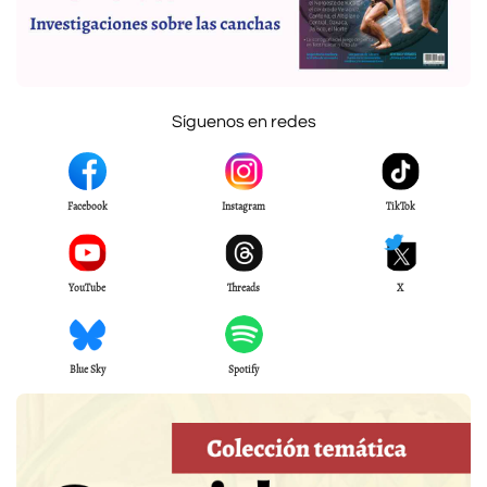
Síguenos en redes
Facebook
Instagram
TikTok
YouTube
Threads
X
Blue Sky
Spotify