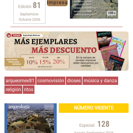
Impresa
81
Edición
Septiembre-
Octubre 2006
arqueomex81
cosmovisión
dioses
música y danza
religión
ritos
NÚMERO VIGENTE
128
Especial
Agosto-Septiembre 2026