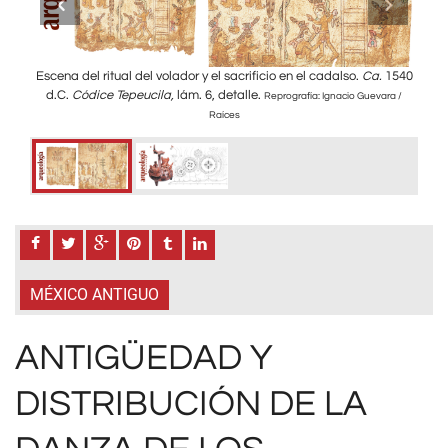
 una
Escena del ritual del volador y el sacrificio en el cadalso.
Ca.
1540
a)
R
 Yale
d.C.
Códice Tepeucila
,
lám. 6, detalle.
vers
Reprografía: Ignacio Guevara /
 d.C.
Art G
Raíces
arecen
Las p
tudes
esta
con l
“Sacred
MÉXICO ANTIGUO
ANTIGÜEDAD Y
DISTRIBUCIÓN DE LA