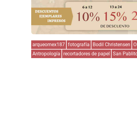
arqueomex187
fotografía
Bodil Christensen
O
Antropología
recortadores de papel
San Pablit