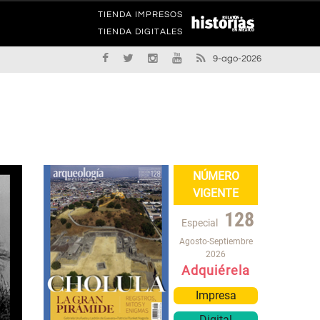
TIENDA IMPRESOS
TIENDA DIGITALES
9-ago-2026
NÚMERO
VIGENTE
128
Especial
Agosto-Septiembre
2026
Adquiérela
Impresa
Digital