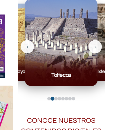
‹
›
Mayas
Mixteca
Toltecas
CONOCE NUESTROS