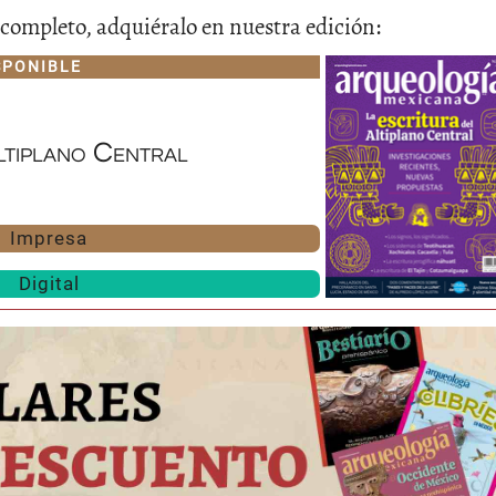
lo completo, adquiéralo en nuestra edición:
SPONIBLE
ltiplano Central
Impresa
Huasteca
Olmecas
Digital