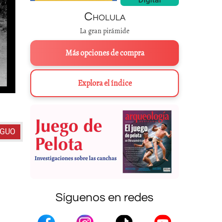
Cholula
La gran pirámide
Más opciones de compra
Explora el índice
Mujeres otomíes que hilan ixtle mientras caminan. Huixquilucan, esta
Volkenkunde, Holanda. Acervo Fotográfi
IGUO
Síguenos en redes