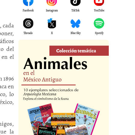
Facebook
Instagram
TikTok
YouTube
, cada
poner,
Threads
X
Blue Sky
Spotify
áficos
to del
 en el
n 1896
aca en
co, lo
éxico,
migos,
ue la