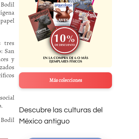
 Bodil
ígena
 papel
 tres
o: San
ces y
izados
íficos
Más colecciones
social
o.
Descubre las culturas del
 Bodil
México antiguo