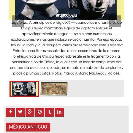
os
Izquierda
: A principios del siglo XX —cuando los manantiales de
D
de
Chapultepec mostraban signos de agotamiento en el
m
los
aprovisionamiento de agua— se hicieron numerosas
Az
ray
exploraciones, en las que incluso se usó dinamita. Por esa época,
me
 de
Jesús Galindo y Villa recuperó varios braseros como éste.
Derecha
:
Di
Entre las esculturas rescatadas de los escombros de la alberca
prehispánica de Chapultepec sobresale este fragmento con la
personificación de Tláloc, la cual tiene un tocado compuesto por
una banda de discos de jade, un remate de cabeza de serpiente y
picos o plumas cortas. Fotos: Marco Antonio Pacheco / Raíces.
MÉXICO ANTIGUO