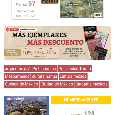
Impresa
57
Edición
Septiembre-
Octubre 2002
arqueomex57
Prehispánica
Posclásico Tardío
Mesoamérica
cultura nahua
cultura mexica
Cuenca de México
Ciudad de México
tlatoanis mexicas
NÚMERO VIGENTE
128
Especial