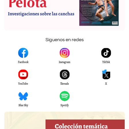
Síguenos en redes
Facebook
Instagram
TikTok
YouTube
Threads
X
Blue Sky
Spotify