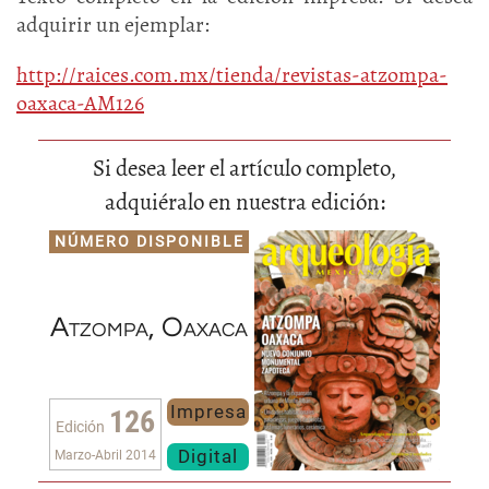
adquirir un ejemplar:
http://raices.com.mx/tienda/revistas-atzompa-
oaxaca-AM126
Si desea leer el artículo completo,
adquiéralo en nuestra edición:
NÚMERO DISPONIBLE
Atzompa, Oaxaca
Impresa
126
Edición
Digital
Marzo-Abril 2014