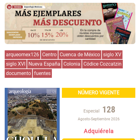
arqueomex126
Centro
Cuenca de México
siglo XV
siglo XVI
Nueva España
Colonia
Códice Cozcatzin
documento
fuentes
NÚMERO VIGENTE
128
Especial
Agosto-Septiembre 2026
Adquiérela