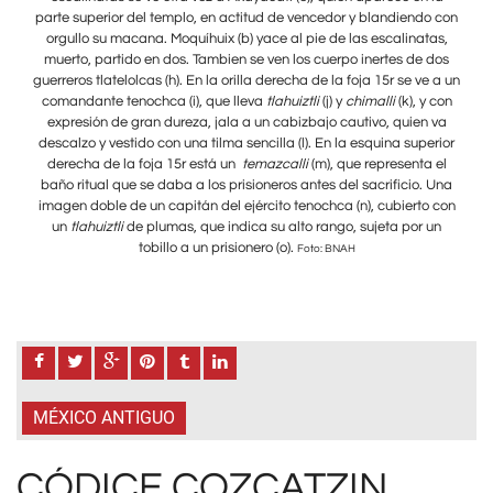
o con
parte superior del templo, en actitud de vencedor y blandiendo con
part
tas,
orgullo su macana. Moquíhuix (b) yace al pie de las escalinatas,
org
 dos
muerto, partido en dos. Tambien se ven los cuerpo inertes de dos
mue
e a un
guerreros tlatelolcas (h). En la orilla derecha de la foja 15r se ve a un
guerr
y con
comandante tenochca (i), que lleva
tlahuiztli
(j) y
chimalli
(k), y con
com
n va
expresión de gran dureza, jala a un cabizbajo cautivo, quien va
exp
erior
descalzo y vestido con una tilma sencilla (l). En la esquina superior
desc
a el
derecha de la foja 15r está un
temazcalli
(m), que representa el
de
. Una
baño ritual que se daba a los prisioneros antes del sacrificio. Una
baño
o con
imagen doble de un capitán del ejército tenochca (n), cubierto con
imag
 un
un
tlahuiztli
de plumas, que indica su alto rango, sujeta por un
u
tobillo a un prisionero (o).
Foto: BNAH
MÉXICO ANTIGUO
CÓDICE COZCATZIN