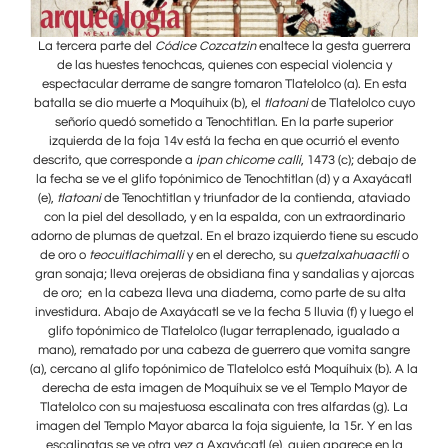
rera
La tercera parte del
Códice Cozcatzin
enaltece la gesta guerrera
La 
y
de las huestes tenochcas, quienes con especial violencia y
esta
espectacular derrame de sangre tomaron Tlatelolco (a). En esta
esp
 cuyo
batalla se dio muerte a Moquíhuix (b), el
tlatoani
de Tlatelolco cuyo
bata
r
señorío quedó sometido a Tenochtitlan. En la parte superior
to
izquierda de la foja 14v está la fecha en que ocurrió el evento
i
ajo de
descrito, que corresponde a
ipan chicome calli
, 1473 (c); debajo de
desc
ácatl
la fecha se ve el glifo topónimico de Tenochtitlan (d) y a Axayácatl
la f
iado
(e),
tlatoani
de Tenochtitlan y triunfador de la contienda, ataviado
(e),
t
rio
con la piel del desollado, y en la espalda, con un extraordinario
co
escudo
adorno de plumas de quetzal. En el brazo izquierdo tiene su escudo
adorn
li
o
de oro o
teocuitlachimalli
y en el derecho, su
quetzalxahuaactli
o
de 
orcas
gran sonaja; lleva orejeras de obsidiana fina y sandalias y ajorcas
gran
lta
de oro; en la cabeza lleva una diadema, como parte de su alta
de
go el
investidura. Abajo de Axayácatl se ve la fecha 5 lluvia (f) y luego el
inve
o a
glifo topónimico de Tlatelolco (lugar terraplenado, igualado a
gl
ngre
mano), rematado por una cabeza de guerrero que vomita sangre
man
. A la
(a), cercano al glifo topónimico de Tlatelolco está Moquíhuix (b). A la
(a), 
r de
derecha de esta imagen de Moquíhuix se ve el Templo Mayor de
der
. La
Tlatelolco con su majestuosa escalinata con tres alfardas (g). La
Tla
n las
imagen del Templo Mayor abarca la foja siguiente, la 15r. Y en las
imag
 la
escalinatas se ve otra vez a Axayácatl (e), quien aparece en la
es