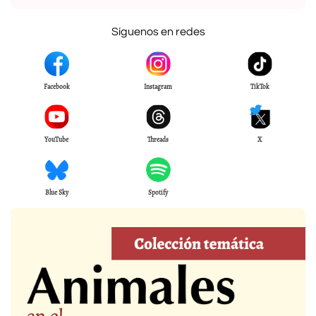
Síguenos en redes
Facebook
Instagram
TikTok
YouTube
Threads
X
Blue Sky
Spotify