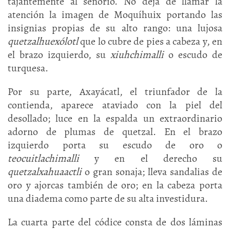
tajantemente al señorío. No deja de llamar la
atención la imagen de Moquíhuix portando las
insignias propias de su alto rango: una lujosa
quetzalhuexólotl
que lo cubre de pies a cabeza y, en
el brazo izquierdo, su
xiuhchimalli
o escudo de
turquesa.
Por su parte, Axayácatl, el triunfador de la
contienda, aparece ataviado con la piel del
desollado; luce en la espalda un extraordinario
adorno de plumas de quetzal. En el brazo
izquierdo porta su escudo de oro o
teocuitlachimalli
y en el derecho su
quetzalxa
huaactli
o gran sonaja; lleva sandalias de
oro y ajorcas también de oro; en la cabeza porta
una diadema como parte de su alta investidura.
La cuarta parte del códice consta de dos láminas