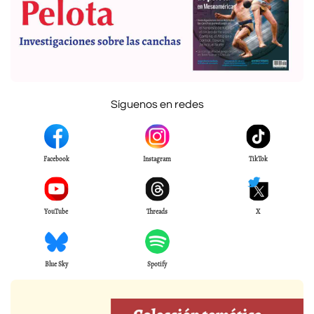
Síguenos en redes
Facebook
Instagram
TikTok
YouTube
Threads
X
Blue Sky
Spotify