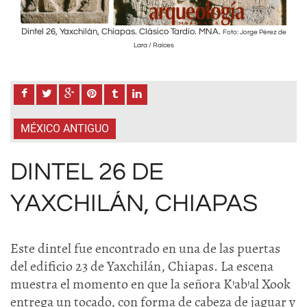
Dintel 26, Yaxchilán, Chiapas. Clásico Tardío. MNA.
Dinte
érez de
Foto: Jorge Pérez de
Lara / Raíces
MÉXICO ANTIGUO
DINTEL 26 DE
YAXCHILÁN, CHIAPAS
Este dintel fue encontrado en una de las puertas
del edificio 23 de Yaxchilán, Chiapas. La escena
muestra el momento en que la señora K’ab’al Xook
entrega un tocado, con forma de cabeza de jaguar y