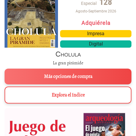
128
Especial
Agosto-Septiembre 2026
Adquiérela
Impresa
Digital
Cholula
La gran pirámide
Más opciones de compra
Explora el índice