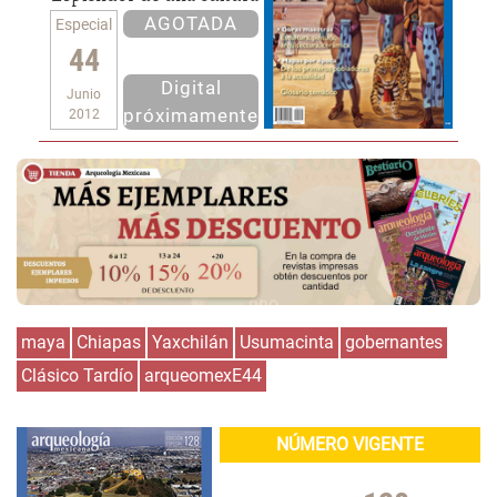
AGOTADA
Especial
44
Digital
Junio
próximamente
2012
maya
Chiapas
Yaxchilán
Usumacinta
gobernantes
Clásico Tardío
arqueomexE44
NÚMERO VIGENTE