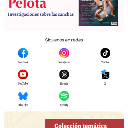
Síguenos en redes
Facebook
Instagram
TikTok
YouTube
Threads
X
Blue Sky
Spotify