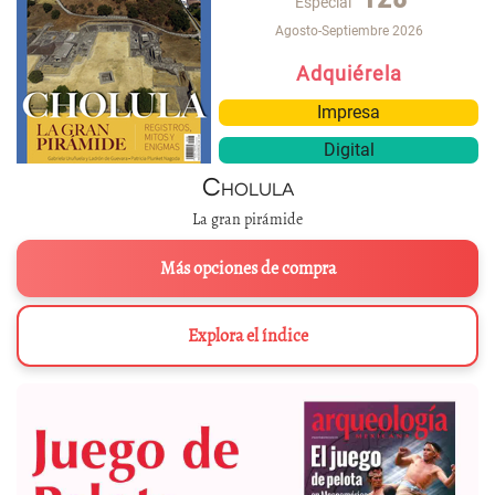
Especial
Agosto-Septiembre 2026
Adquiérela
Impresa
Digital
Cholula
La gran pirámide
Más opciones de compra
Explora el índice