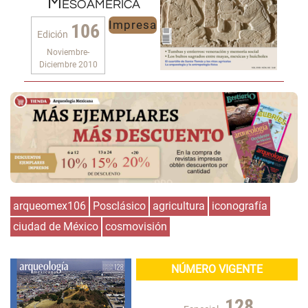
Mesoamérica
Impresa
106
Edición
Noviembre-
Diciembre 2010
arqueomex106
Posclásico
agricultura
iconografía
ciudad de México
cosmovisión
NÚMERO VIGENTE
128