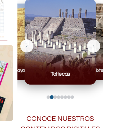
‹
›
Mayas
Mixteca
Toltecas
CONOCE NUESTROS