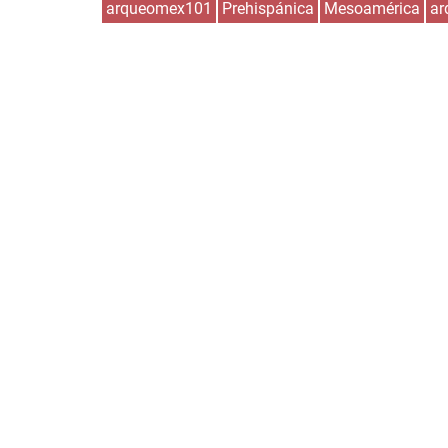
arqueomex101
Prehispánica
Mesoamérica
ar