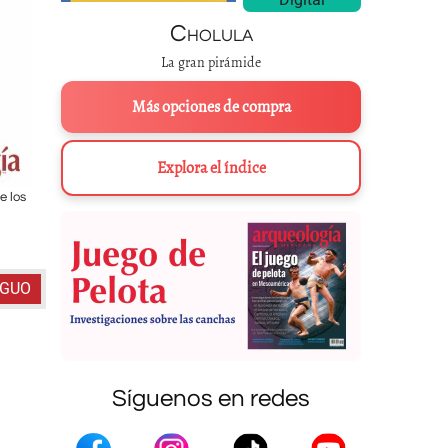
Cholula
La gran pirámide
Más opciones de compra
Explora el índice
e los
Izquierda
: El cuerpo humano es la base de las medidas.
Derecha
: Pórt
Jaguares.
DIBUJO: CITLALLI CORONE
IGUO
Síguenos en redes