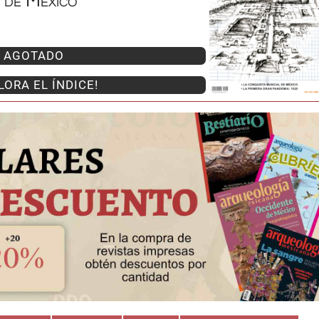
s de México
AGOTADO
LORA EL ÍNDICE!
Huasteca
Olmecas