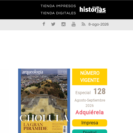
TIENDA IMPRESOS
TIENDA DIGITALES
8-ago-2026
NÚMERO
VIGENTE
128
Especial
Agosto-Septiembre
2026
Adquiérela
Impresa
Digital