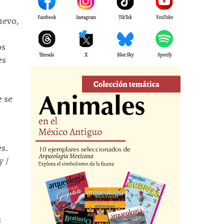
uevo,
Facebook
Instagram
TikTok
YouTube
os
Threads
X
Blue Sky
Spotify
es
e se
es.
y /
s