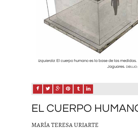
echa
: Templo de los
Izquierda
: El cuerpo humano es la base de las medidas.
Jaguares.
DIBUJO:
EL CUERPO HUMANO
MARÍA TERESA URIARTE