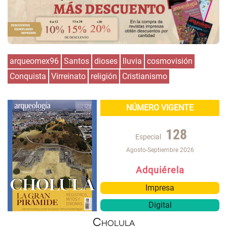
arqueomex96
Santos
dioses
lluvia
cosmovisión
Conquista
Virreinato
religión
Cristianismo
NÚMERO VIGENTE
128
Especial
Agosto-Septiembre 2026
Adquiérela
Impresa
Digital
Cholula