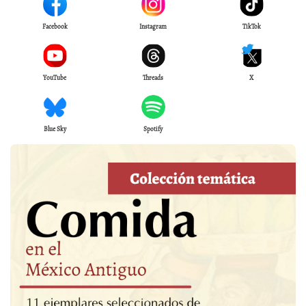
Facebook
Instagram
TikTok
YouTube
Threads
X
Blue Sky
Spotify