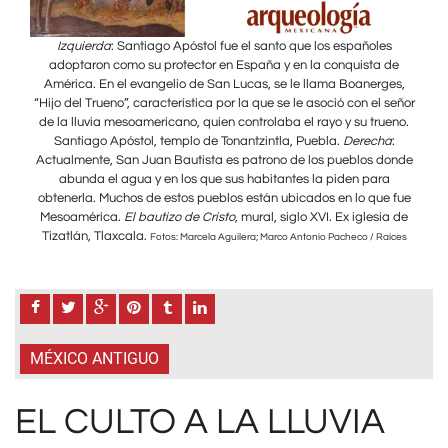
s
Izquierda
: Santiago Apóstol fue el santo que los españoles
de
adoptaron como su protector en España y en la conquista de
a
es,
América. En el evangelio de San Lucas, se le llama Boanerges,
Am
señor
“Hijo del Trueno”, característica por la que se le asoció con el señor
“Hij
eno.
de la lluvia mesoamericano, quien controlaba el rayo y su trueno.
de 
a
:
Santiago Apóstol, templo de Tonantzintla, Puebla.
Derecha
:
S
donde
Actualmente, San Juan Bautista es patrono de los pueblos donde
Actu
a
abunda el agua y en los que sus habitantes la piden para
 fue
obtenerla. Muchos de estos pueblos están ubicados en lo que fue
obt
a de
Mesoamérica.
El bautizo de Cristo
, mural, siglo XVI. Ex iglesia de
Me
Tizatlán, Tlaxcala.
Tiz
íces
Fotos: Marcela Aguilera; Marco Antonio Pacheco / Raíces
MÉXICO ANTIGUO
EL CULTO A LA LLUVIA